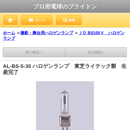
プロ用電球のブライトン
カート
検索
ホーム
＞
撮影・舞台用ハロゲンランプ
＞
ＪＤ BS100Ｖ ハロゲン
ランプ
前の商品へ
次の商品へ
AL-BS-5-30 ハロゲンランプ 東芝ライテック製 生
産完了