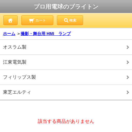
プロ用電球のブライトン
カート
検索
ホーム
＞
撮影・舞台用 HMI ランプ
オスラム製
江東電気製
フィリップス製
東芝エルティ
該当する商品がありません