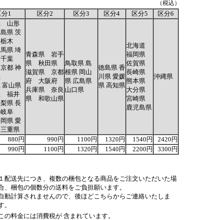
（税込）
区分1
区分2
区分3
区分4
区分5
区分6
県 山形
島県 茨
 栃木
北海道
馬県 埼
青森県 岩手
福岡県
 千葉
県 秋田県
鳥取県 島
佐賀県
京都 神
徳島県 香
滋賀県 京都
根県 岡山
長崎県
県
川県 愛媛
沖縄県
府 大阪府
県 広島県
熊本県
 富山県
県 高知県
兵庫県 奈良
山口県
大分県
県 福井
県 和歌山県
宮崎県
梨県 長
鹿児島県
 岐阜
岡県 愛
 三重県
880円
990円
1100円
1320円
1540円
2420円
990円
1100円
1320円
1540円
2200円
3300円
１配送先につき、複数の梱包となる商品をご注文いただいた場
合、梱包の個数分の送料をご負担願います。
自動計算されませんので、後ほどこちらからご連絡いたしま
す。
この料金には消費税が 含まれています。