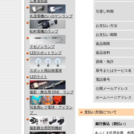
江東電気製
引渡し時期
丸茂電機のハロゲンランプ
お支払い方法
松村電機のランプ
お支払い期限
返品期限
クセノンランプ
返品送料
LEDスポットランプ
資格・免許
スポット用白熱電球
屋号またはサービス名
LEDライト
電話番号
公開メールアドレス
撮影・舞台用 HMI ランプ
ホームページアドレス
写真用レフ電球・アイラン
支払い方法について
プ
銀行振込（前払い）
撮影舞台用照明機材
あぶくま信用金庫 相