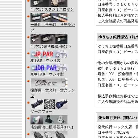
口座番号：０１６６４
ﾊﾟﾅｿﾆｯｸ スタジオハロゲン
口座名義：ユ）ビーエ
振込手数料はお客様で
ご入金確認後の商品発
一般用 蛍光灯 蛍光ラン
プ
ゆうちょ銀行振込（前
ゆうちょ振替用口座番号：10
ﾊﾟﾅｿﾆｯｸ光学機器用ﾊﾛｹﾞﾝ
口座名義：ユ）ビーエ
JP PAR ウシオ製
他の金融機関からの振
銀行名：ゆうちょ銀行 
店番：008 預金種目：
JDR PAR ウシオ製
店名：008 口座番号：01
口座名義：ユ）ビーエ
撮影用 蛍光灯 蛍光ラン
プ
振込手数料はお客様で
ご入金確認後の商品発
ソースフォー
楽天銀行振込（前払い
楽天銀行 ロック支店 
店舗用演出照明器具(FPC)
口座番号：7026276