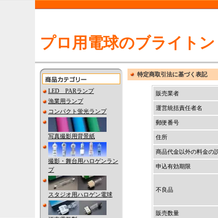
プロ用電球のブライトン
特定商取引法に基づく表記
LED PARランプ
販売業者
漁業用ランプ
運営統括責任者名
コンパクト蛍光ランプ
郵便番号
写真撮影用背景紙
住所
商品代金以外の料金の
撮影・舞台用ハロゲンラン
申込有効期限
プ
不良品
スタジオ用ハロゲン電球
販売数量