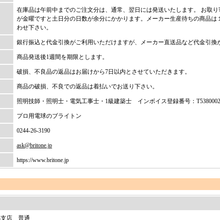
在庫品は午前中までのご注文分は、通常、翌日には発送いたします。 お取
が金曜ですと土日分の日数が余分にかかります。メーカー生産待ちの商品は
わせ下さい。
銀行振込と代金引換がご利用いただけますが、メーカー直送品など代金引換
商品発送後1週間を期限とします。
破損、不良品の返品はお届けから7日以内とさせていただきます。
商品の破損、不良での返品は着払いでお送り下さい。
照明技師・照明士・電気工事士・1級建築士 インボイス登録番号：T538000202
プロ用電球のブライトン
0244-26-3190
ask@britone.jp
https://www.britone.jp
馬支店 普通