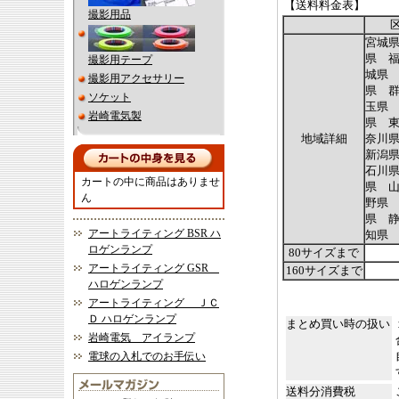
【送料料金表】
撮影用品
宮城
県 福
撮影用テープ
城県
撮影用アクセサリー
県 群
ソケット
玉県
岩崎電気製
県 東
地域詳細
奈川
新潟県
石川
カートの中に商品はありませ
県 山
ん
野県
県 静
アートライティング BSR ハ
知県
ロゲンランプ
80サイズまで
アートライティング GSR
160サイズまで
ハロゲンランプ
アートライティング ＪＣ
Ｄ ハロゲンランプ
まとめ買い時の扱い
岩崎電気 アイランプ
電球の入札でのお手伝い
送料分消費税