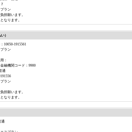
６７
スプラン
ご負担願います。
送となります。
払い）
050-1915561
スプラン
込用：
金融機関コード：9900
普通
91556
スプラン
ご負担願います。
送となります。
）
普通