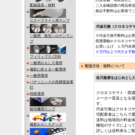
口座名義：有限会社ビ
配線器具・材料
ご入金確認後の商品発
振込手数料はお客様で
スクープライト用ランプ
代金引換（クロネコヤ
※代金引換手数料はお
一般用 格安ハロゲンラン
西濃運輸かクロネコヤ
プ
お買い上げ、１万円未
５万円以上で代引き手
フィリップス CDM
一般用おもしろ電球
配送方法・送料について
撮影に使える一般電球
一般用電球
佐川急便をはじめとし
パナソニックの高輝度放電
灯
クロネコヤマト・西
特殊電球
メーカー直送となる場
す。
代金引換はクロネコ
映写機用ランプ
宅配業者はこちらで
送料は地域別の料金
撮影おもしろグッズ
梱包のサイズによっ
詳しくは送料表をご