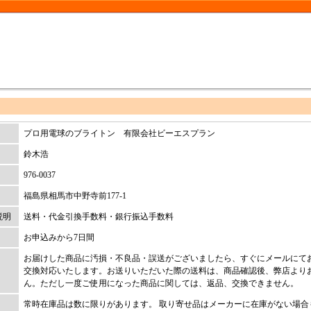
プロ用電球のブライトン 有限会社ビーエスプラン
鈴木浩
976-0037
福島県相馬市中野寺前177-1
説明
送料・代金引換手数料・銀行振込手数料
お申込みから7日間
お届けした商品に汚損・不良品・誤送がございましたら、すぐにメールにて
交換対応いたします。お送りいただいた際の送料は、商品確認後、弊店より
ん。ただし一度ご使用になった商品に関しては、返品、交換できません。
常時在庫品は数に限りがあります。 取り寄せ品はメーカーに在庫がない場合