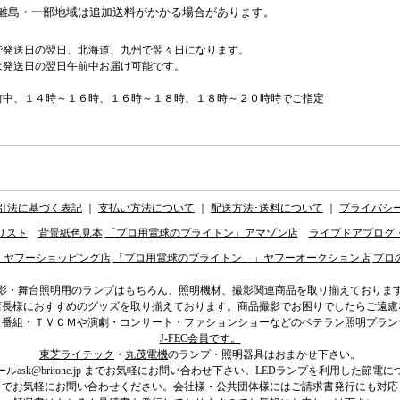
離島・一部地域は追加送料がかかる場合があります。
で発送日の翌日、北海道、九州で翌々日になります。
は発送日の翌日午前中お届け可能です。
前中、１４時～１６時、１６時～１８時、１８時～２０時時でご指定
引法に基づく表記
｜
支払い方法について
｜
配送方法･送料について
｜
プライバシ
リスト
背景紙色見本
「プロ用電球のブライトン」アマゾン店
ライブドアブログ
」ヤフーショッピング店
「プロ用電球のブライトン」」ヤフーオークション店
プロ
影・舞台照明用のランプはもちろん、照明機材、撮影関連商品を取り揃えておりま
店長様におすすめのグッズを取り揃えております。商品撮影でお困りでしたらご遠慮
ィ番組・ＴＶＣＭや演劇・コンサート・ファションショーなどのベテラン照明プラン
J-FEC会員です。
東芝ライテック
・
丸茂電機
のランプ・照明器具はおまかせ下さい。
ール
ask@britone.jp
までお気軽にお問い合わせ下さい。LEDランプを利用した節電に
までお気軽にお問い合わせください。会社様・公共団体様にはご請求書発行にも対応