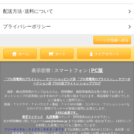
配送方法･送料について
プライバシーポリシー
ページの先頭へ戻る
ホーム
カート
マイアカウント
表示切替 :
スマートフォン
|
PC版
「プロ用電球のブライトン」」ヤフーショッピング店
「プロ用電球のブライトン」」ヤフーオ
ークション店
プロの店ブライトン ショップブログ
撮影・舞台照明用のランプはもちろん、照明機材、撮影関連商品を取り揃えております。
ネットショップの店長様におすすめのグッズを取り揃えております。商品撮影でお困りでした
らご遠慮なくご質問下さい。
映画・ＴＶドラマ・ＴＶバラエティ番組・ＴＶＣＭや演劇・コンサート・ファションショーな
どのベテラン照明プランナーが皆様の疑問にお答えします。
J-FEC会員です。
東芝ライテック
・
丸茂電機
のランプ・照明器具はおまかせ下さい。
光や照明機材に関してはメール
ask@britone.jp
までお気軽にお問い合わせ下さい。LEDランプ
を利用した節電についてもご案内しています。
フリーダイヤル：０１２０－９６３－８７５
までお気軽にお問い合わせください。会社様・公
共団体様にはご請求書発行にも対応しております。お気軽にお問い合わせ下さい。