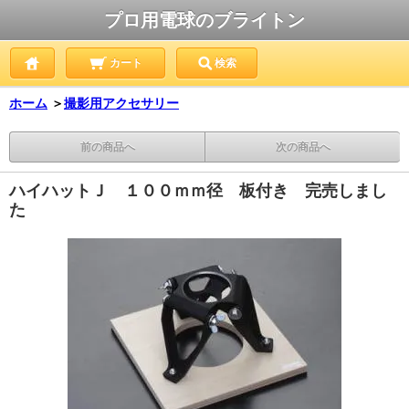
プロ用電球のブライトン
カート
検索
ホーム
＞
撮影用アクセサリー
前の商品へ
次の商品へ
ハイハットＪ １００ｍｍ径 板付き 完売しまし
た