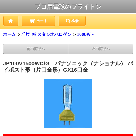
プロ用電球のブライトン
カート
検索
ホーム
＞
ﾊﾟﾅｿﾆｯｸ スタジオハロゲン
＞
1000Ｗ～
前の商品へ
次の商品へ
JP100V1500WC/G パナソニック（ナショナル） バ
イポスト形（片口金形）GX16口金