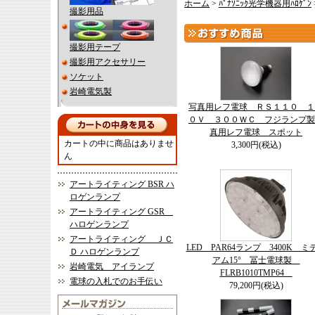
ホーム
>
ﾊﾟﾅｿﾆｯｸ光学機器用ﾊﾛｹﾞﾝ
撮影用品
撮影用テープ
撮影用アクセサリー
ソケット
岩崎電気製
写真用レフ電球 ＲＳ１１０ １
０Ｖ ３００ＷＣ フジランプ製
真用レフ電球 スポット
カートの中に商品はありませ
3,300円(税込)
ん
アートライティング BSR ハ
ロゲンランプ
アートライティング GSR
ハロゲンランプ
アートライティング ＪＣ
LED PAR64ランプ 3400K ミ
Ｄ ハロゲンランプ
アム15° 冨士電球製
岩崎電気 アイランプ
FLRB1010TMP64
電球の入札でのお手伝い
79,200円(税込)