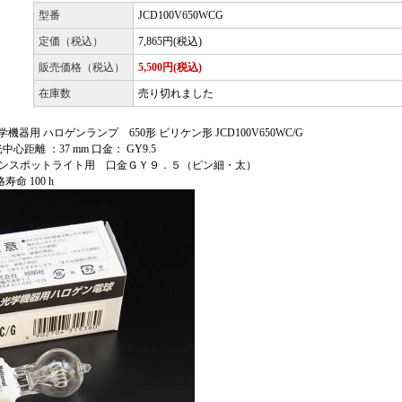
型番
JCD100V650WCG
定価（税込）
7,865円(税込)
販売価格（税込）
5,500円(税込)
在庫数
売り切れました
用 ハロゲンランプ 650形 ビリケン形 JCD100V650WC/G
光中心距離 ：37 mm 口金： GY9.5
ｪｸﾀｰ）・ピンスポットライト用 口金ＧＹ９．５（ピン細・太）
格寿命 100 h