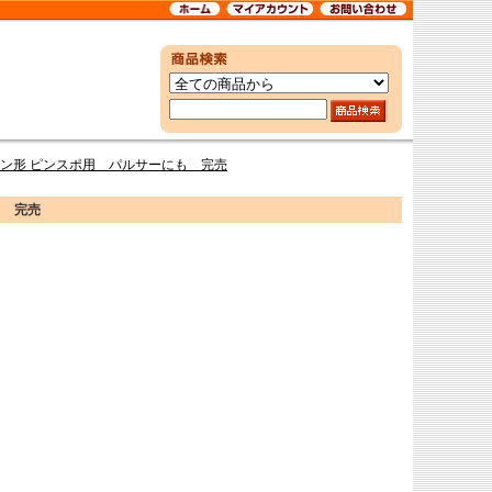
ビリケン形 ピンスポ用 パルサーにも 完売
も 完売