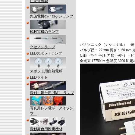
江東電気製
丸茂電機のハロゲンランプ
松村電機のランプ
パナソニック（ナショナル） 光学機器
クセノンランプ
バルブ径： 22 mm 長さ： 60 mm 
LEDスポットランプ
OHP（ｵｰﾊﾞｰﾍｯﾄﾞﾌﾟﾛｼﾞ
全光束 17750 lm 色温度 3200 K 定
スポット用白熱電球
LEDライト
撮影・舞台用 HMI ランプ
写真用レフ電球・アイラン
プ
撮影舞台用照明機材