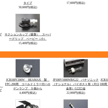
タイプ
17,600円(税込)
50,600円(税込)
プ
サクションカップ（吸盤） スーパ
ーグリップ ベービー（小）
15,400円(税込)
JCR100V200W BEAMAX 製
JP100V1000WB/G22 パナソニック
JCR
FPC-200用 コールドミラー付ハロ
（ナショナル） バイポスト形（片口
100
64
ゲンランプ ５個から
金形）G22口金
プ
4,400円(税込)
22,000円(税込)