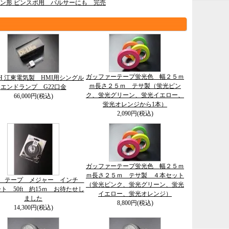
ビリケン形 ピンスポ用 パルサーにも 完売
ガッファーテープ蛍光色 幅２５ｍ
-8H 江東電気製 HMI用シングル
ｍ長さ２５ｍ テサ製（蛍光ピン
エンドランプ G22口金
ク、蛍光グリーン、蛍光イエロー、
66,000円(税込)
蛍光オレンジから1本）
2,090円(税込)
ガッファーテープ蛍光色 幅２５ｍ
ｍ長さ２５ｍ テサ製 ４本セット
on テープ メジャー インチ
（蛍光ピンク、蛍光グリーン、蛍光
ト 50ft 約15ｍ お待たせし
イエロー、蛍光オレンジ）
ました
8,800円(税込)
14,300円(税込)