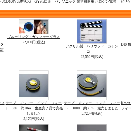
>
JCD100V650WC/G GY9.5口金 パナソニック 光学機器用 ハロゲン電球 
ブルーリング・ガッファーグラス
22,000円(税込)
０
DIS
アクリル製 ハリウッド カチン
写
コ
22,550円(税込)
ディ
テープ メジャー インチ フィー
テープ メジャー インチ フィー
Kes
ト 33ft 約10ｍ 生産完了品で完売
ト 100ft 約30ｍ 完売しました
フィー
しました
5,720円(税込)
5,170円(税込)