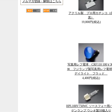
メルマガ登録・解除はこちら
アクリル製 プロ用カチンコ（
黒）
19,800円(税込)
写真用レフ電球 CRF110 100Ｖ3
Ｗ フジランプ製写真用レフ電
デイライト フラッド
4,400円(税込)
HPL100V750WC ソースフォー用
ゲンランプ ウシオ製10個入り