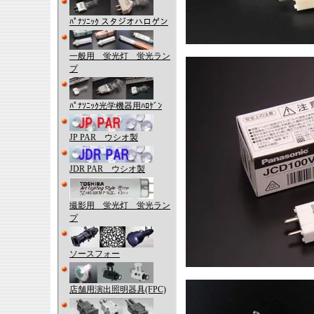
ﾊﾟﾅｿﾆｯｸ スタジオハロゲン
一般用 蛍光灯 蛍光ラン
プ
ﾊﾟﾅｿﾆｯｸ光学機器用ﾊﾛｹﾞﾝ
JP PAR ウシオ製
JDR PAR ウシオ製
撮影用 蛍光灯 蛍光ラン
プ
ソースフォー
店舗用演出照明器具(FPC)