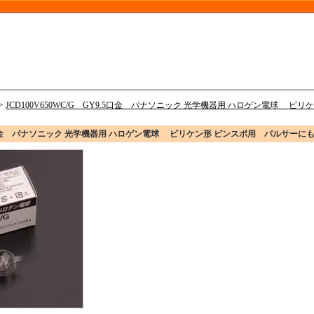
>
JCD100V650WC/G GY9.5口金 パナソニック 光学機器用 ハロゲン電球 
Y9.5口金 パナソニック 光学機器用 ハロゲン電球 ビリケン形 ピンスポ用 パルサーに