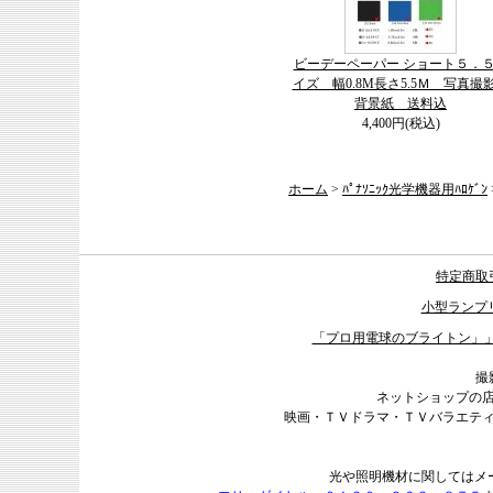
ビーデーペーパー ショート５．
イズ 幅0.8M長さ5.5Ｍ 写真撮
背景紙 送料込
4,400円(税込)
ホーム
>
ﾊﾟﾅｿﾆｯｸ光学機器用ﾊﾛｹﾞﾝ
特定商取
小型ランプ
「プロ用電球のブライトン」
撮
ネットショップの
映画・ＴＶドラマ・ＴＶバラエテ
光や照明機材に関してはメ