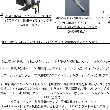
AL-
５サ
AL-UFH-5-4 ユニフォーカス ＨＭ
ンプ 
HMI575W/DXS (HMI 575W/GS) ユニ
影用
Ｉ575ライト HMIデイライトの定番
フォーカスHMI５７５ （AL-UFH-5-
264,000円(税込)
4)用 HMIダブルエンドランプ
20,900円(税込)
>
JCD100V650WC/G GY9.5口金 パナソニック 光学機器用 ハロゲン電球 
引法に基づく表記
｜
支払い方法について
｜
配送方法･送料について
｜
プライバシ
リスト
背景紙色見本
「プロ用電球のブライトン」アマゾン店
ライブドアブログ
」ヤフーショッピング店
「プロ用電球のブライトン」」ヤフーオークション店
プロ
影・舞台照明用のランプはもちろん、照明機材、撮影関連商品を取り揃えておりま
店長様におすすめのグッズを取り揃えております。商品撮影でお困りでしたらご遠慮
ィ番組・ＴＶＣＭや演劇・コンサート・ファションショーなどのベテラン照明プラン
J-FEC会員です。
東芝ライテック
・
丸茂電機
のランプ・照明器具はおまかせ下さい。
ール
ask@britone.jp
までお気軽にお問い合わせ下さい。LEDランプを利用した節電に