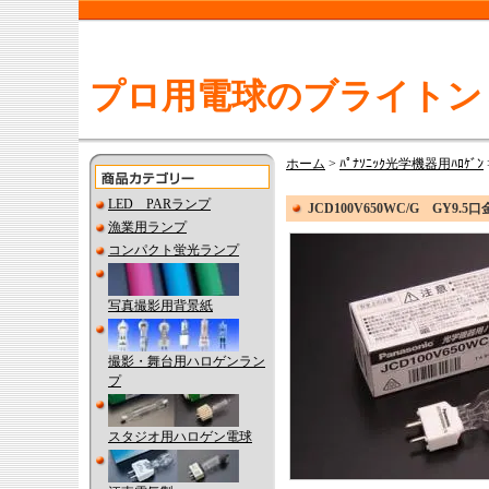
プロ用電球のブライトン
ホーム
>
ﾊﾟﾅｿﾆｯｸ光学機器用ﾊﾛｹﾞﾝ
LED PARランプ
JCD100V650WC/G G
漁業用ランプ
コンパクト蛍光ランプ
写真撮影用背景紙
撮影・舞台用ハロゲンラン
プ
スタジオ用ハロゲン電球