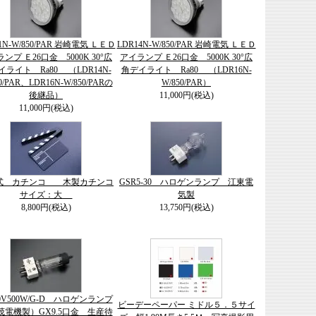
1N-W/850/PAR 岩崎電気 ＬＥＤ
LDR14N-W/850/PAR 岩崎電気 ＬＥＤ
ンプ Ｅ26口金 5000K 30°広
アイランプ Ｅ26口金 5000K 30°広
イライト Ra80 （LDR14N-
角デイライト Ra80 （LDR16N-
0/PAR、LDR16N-W/850/PARの
W/850/PAR）
後継品）
11,000円(税込)
11,000円(税込)
式 カチンコ 木製カチンコ
GSR5-30 ハロゲンランプ 江東電
サイズ：大
気製
8,800円(税込)
13,750円(税込)
00V500W/G-D ハロゲンランプ
ビーデーペーパー ミドル５．５サイ
茂電機製）GX9.5口金 生産待