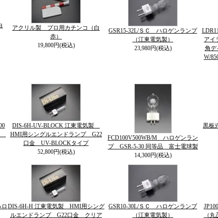
白
アクリル製 プロ用カチンコ（白
GSR15-32L/ＳＣ ハロゲンランプ
LDR1
赤）
（江東電気製）
アイラ
19,800円(税込)
23,980円(税込)
角デ
W/85
00
DIS-6H-UV-BLOCK 江東電気製
黒板
球
HMI用シングルエンドランプ G22
FCD100V500WB/M ハロゲンラン
口金 UV-BLOCKタイプ
プ GSR-5-30 同等品 富士電球製
52,800円(税込)
14,300円(税込)
ハロ
DIS-6H-H 江東電気製 HMI用シング
GSR10-30L/ＳＣ ハロゲンランプ
JP1
ルエンドランプ G22口金 クリア
（江東電気製）
（丸