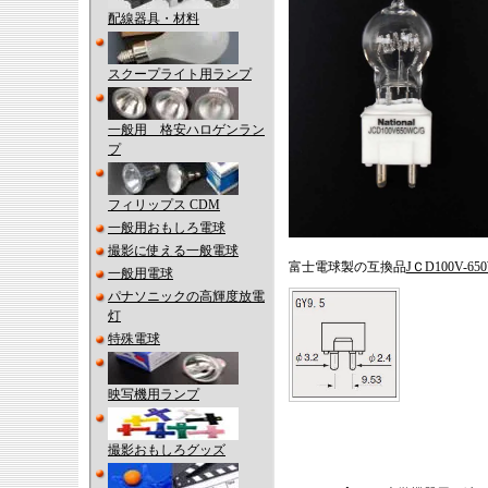
配線器具・材料
スクープライト用ランプ
一般用 格安ハロゲンラン
プ
フィリップス CDM
一般用おもしろ電球
撮影に使える一般電球
富士電球製の互換品
JＣD100V-6
一般用電球
パナソニックの高輝度放電
灯
特殊電球
映写機用ランプ
撮影おもしろグッズ