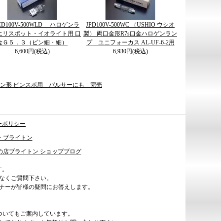
JCD100V-500WLD ハロゲンラ
JPD100V-500WC （USHIO ウシオ
エリスポット・イオライト用 口
製） 両口金形R7s口金ハロゲンラン
金Ｇ５．３（ピン細・細）
プ ユニフォーカス AL-UF-6-2用
6,600円(税込)
6,930円(税込)
ビリケン形 ピンスポ用 パルサーにも 完売
ーポリシー
・ブライトン
の店ブライトン ショップブログ
す。
なくご質問下さい。
ナーが皆様の疑問にお答えします。
ついてもご案内しています。