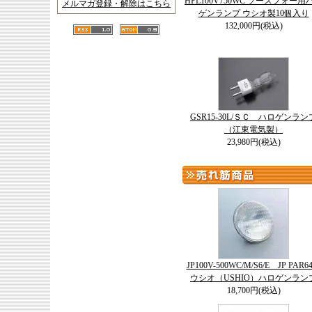
HPL100V750WC ソースフォー用
メルマガ登録・解除はこちら
ゲンランプ ウシオ製10個入り
132,000円(税込)
GSR15-30L/ＳＣ ハロゲンラン
（江東電気製）
23,980円(税込)
JP100V-500WC/M/S6/E JP PAR
ウシオ（USHIO）ハロゲンラン
18,700円(税込)