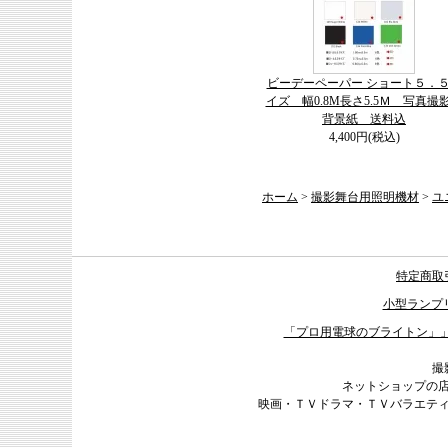
ビーデーペーパー ショート５．
イズ 幅0.8M長さ5.5Ｍ 写真撮
背景紙 送料込
4,400円(税込)
ホーム
>
撮影舞台用照明機材
>
ユ
特定商取
小型ランプ
「プロ用電球のブライトン」
撮
ネットショップの
映画・ＴＶドラマ・ＴＶバラエテ