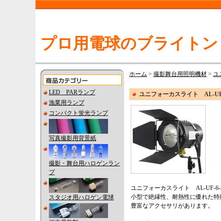
プロ用電球のブライトン
ホーム
>
撮影舞台用照明機材
>
ユ
LED PARランプ
ユニフォーカスライト AL-UF-
漁業用ランプ
コンパクト蛍光ランプ
写真撮影用背景紙
撮影・舞台用ハロゲンラン
プ
ユニフォーカスライト AL-UF-6-2 
小型で絶縁性、耐熱性に優れた特
スタジオ用ハロゲン電球
豊富なアクセサリがあります。