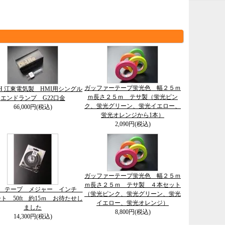
ガッファーテープ蛍光色 幅２５ｍ
-8H 江東電気製 HMI用シングル
ｍ長さ２５ｍ テサ製（蛍光ピン
エンドランプ G22口金
ク、蛍光グリーン、蛍光イエロー、
66,000円(税込)
蛍光オレンジから1本）
2,090円(税込)
ガッファーテープ蛍光色 幅２５ｍ
ｍ長さ２５ｍ テサ製 ４本セット
on テープ メジャー インチ
（蛍光ピンク、蛍光グリーン、蛍光
ト 50ft 約15ｍ お待たせし
イエロー、蛍光オレンジ）
ました
8,800円(税込)
14,300円(税込)