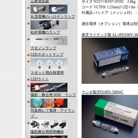
江東電気製
サイズ W217×H197×D192 2.0kg
コード VCTFK 1.25mm2×2
付属品 バンドア（メッシュ付）：AL-
丸茂電機のハロゲンランプ
適合電球（オプション）電球は別
松村電機のランプ
東芝ライテック製 AL-JPD100V-50
クセノンランプ
LEDスポットランプ
スポット用白熱電球
LEDライト
ウシオ製JPD100V-500WC
撮影・舞台用 HMI ランプ
写真用レフ電球・アイラン
プ
撮影舞台用照明機材