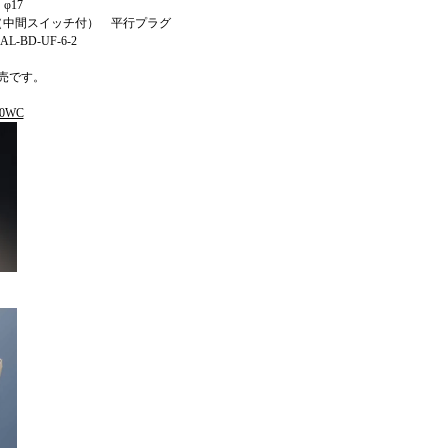
 φ17
芯×3m（中間スイッチ付） 平行プラグ
BD-UF-6-2
売です。
0WC