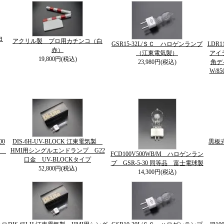
白
アクリル製 プロ用カチンコ（白
GSR15-32L/ＳＣ ハロゲンランプ
LDR1
赤）
（江東電気製）
アイラ
19,800円(税込)
23,980円(税込)
角デ
W/85
00
DIS-6H-UV-BLOCK 江東電気製
黒板
球
HMI用シングルエンドランプ G22
FCD100V500WB/M ハロゲンラン
口金 UV-BLOCKタイプ
プ GSR-5-30 同等品 富士電球製
52,800円(税込)
14,300円(税込)