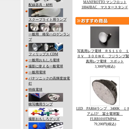
MANFROTTO マンフロット
配線器具・材料
1004JBAC マスタースタンド
スクープライト用ランプ
一般用 格安ハロゲンラン
プ
写真用レフ電球 ＲＳ１１０ １
フィリップス CDM
０Ｖ ３００ＷＣ フジランプ製
一般用おもしろ電球
真用レフ電球 スポット
撮影に使える一般電球
3,300円(税込)
一般用電球
パナソニックの高輝度放電
灯
特殊電球
映写機用ランプ
LED PAR64ランプ 3400K ミ
アム15° 冨士電球製
撮影おもしろグッズ
FLRB1010TMP64
79,200円(税込)