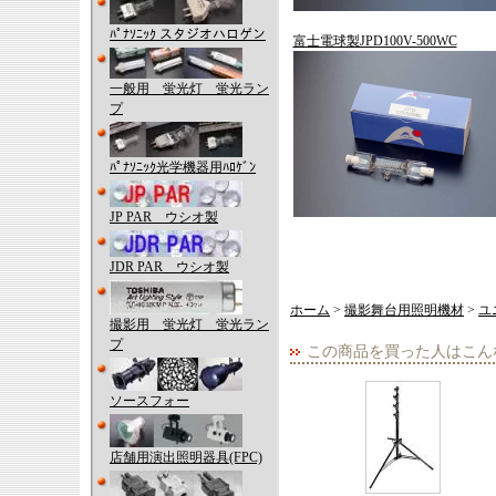
ﾊﾟﾅｿﾆｯｸ スタジオハロゲン
富士電球製JPD100V-500WC
一般用 蛍光灯 蛍光ラン
プ
ﾊﾟﾅｿﾆｯｸ光学機器用ﾊﾛｹﾞﾝ
JP PAR ウシオ製
JDR PAR ウシオ製
ホーム
>
撮影舞台用照明機材
>
ユ
撮影用 蛍光灯 蛍光ラン
プ
この商品を買った人はこん
ソースフォー
店舗用演出照明器具(FPC)