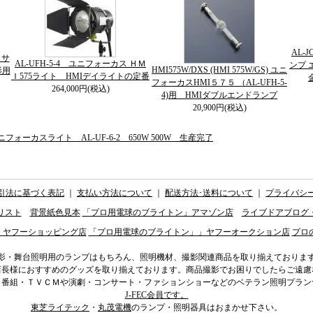
AL-
５サ
AL-UFH-5-4 ユニフォーカス ＨＭ
ンプ 
HMI575W/DXS (HMI 575W/GS) ユニ
影用
Ｉ575ライト HMIデイライトの定番
フォーカスHMI５７５ （AL-UFH-5-
264,000円(税込)
4)用 HMIダブルエンドランプ
20,900円(税込)
ニフォーカスライト AL-UF-6-2 650W 500W 生産完了
引法に基づく表記
｜
支払い方法について
｜
配送方法･送料について
｜
プライバシ
リスト
背景紙色見本
「プロ用電球のブライトン」アマゾン店
ライブドアブログ
」ヤフーショッピング店
「プロ用電球のブライトン」」ヤフーオークション店
プロ
影・舞台照明用のランプはもちろん、照明機材、撮影関連商品を取り揃えておりま
店長様におすすめのグッズを取り揃えております。商品撮影でお困りでしたらご遠慮
ィ番組・ＴＶＣＭや演劇・コンサート・ファションショーなどのベテラン照明プラン
J-FEC会員です。
東芝ライテック
・
丸茂電機
のランプ・照明器具はおまかせ下さい。