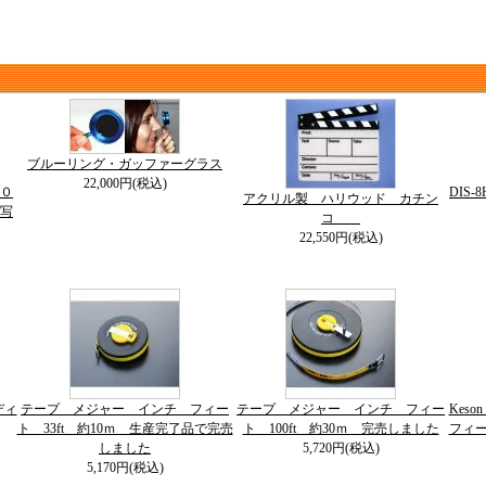
ブルーリング・ガッファーグラス
22,000円(税込)
０
DIS
アクリル製 ハリウッド カチン
写
コ
22,550円(税込)
ディ
テープ メジャー インチ フィー
テープ メジャー インチ フィー
Kes
ト 33ft 約10ｍ 生産完了品で完売
ト 100ft 約30ｍ 完売しました
フィー
しました
5,720円(税込)
5,170円(税込)