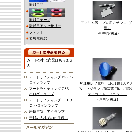
撮影用品
撮影用テープ
アクリル製 プロ用カチンコ（
撮影用アクセサリー
黒）
ソケット
19,800円(税込)
岩崎電気製
カートの中に商品はありませ
ん
アートライティング BSR ハ
ロゲンランプ
写真用レフ電球 CRF110 100Ｖ3
アートライティング GSR
Ｗ フジランプ製写真用レフ電
ハロゲンランプ
デイライト フラッド
4,400円(税込)
アートライティング ＪＣ
Ｄ ハロゲンランプ
岩崎電気 アイランプ
電球の入札でのお手伝い