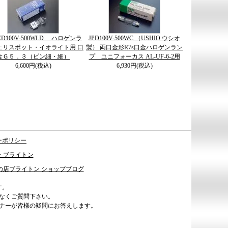
JCD100V-500WLD ハロゲンラ
JPD100V-500WC （USHIO ウシオ
エリスポット・イオライト用 口
製） 両口金形R7s口金ハロゲンラン
金Ｇ５．３（ピン細・細）
プ ユニフォーカス AL-UF-6-2用
6,600円(税込)
6,930円(税込)
ーポリシー
・ブライトン
の店ブライトン ショップブログ
す。
なくご質問下さい。
ナーが皆様の疑問にお答えします。