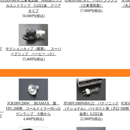
ハロ
DIS-6H-H 江東電気製 HMI用シング
GSR10-30L/ＳＣ ハロゲンランプ
JP1
ルエンドランプ G22口金 クリア
（江東電気製）
（丸
タイプ
17,600円(税込)
50,600円(税込)
プ
サクションカップ（吸盤） スーパ
ーグリップ ベービー（小）
15,400円(税込)
JCR100V200W BEAMAX 製
JP100V1000WB/G22 パナソニック
JCR
FPC-200用 コールドミラー付ハロ
（ナショナル） バイポスト形（片口
100
64
ゲンランプ ５個から
金形）G22口金
プ
4,400円(税込)
22,000円(税込)