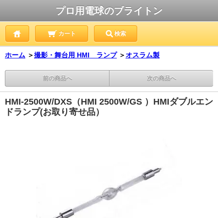
プロ用電球のブライトン
カート
検索
ホーム
＞
撮影・舞台用 HMI ランプ
＞
オスラム製
前の商品へ
次の商品へ
HMI-2500W/DXS（HMI 2500W/GS ）HMIダブルエン
ドランプ(お取り寄せ品）