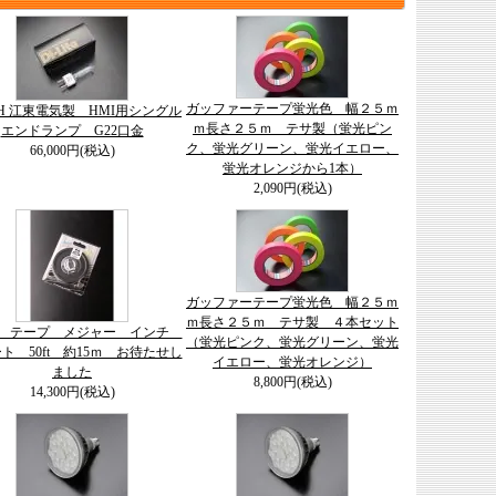
ガッファーテープ蛍光色 幅２５ｍ
-8H 江東電気製 HMI用シングル
ｍ長さ２５ｍ テサ製（蛍光ピン
エンドランプ G22口金
ク、蛍光グリーン、蛍光イエロー、
66,000円(税込)
蛍光オレンジから1本）
2,090円(税込)
ガッファーテープ蛍光色 幅２５ｍ
ｍ長さ２５ｍ テサ製 ４本セット
on テープ メジャー インチ
（蛍光ピンク、蛍光グリーン、蛍光
ト 50ft 約15ｍ お待たせし
イエロー、蛍光オレンジ）
ました
8,800円(税込)
14,300円(税込)