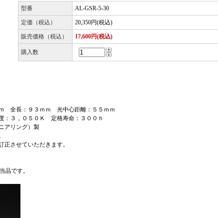
型番
AL-GSR-5-30
定価（税込）
20,350円(税込)
販売価格（税込）
17,600円(税込)
購入数
ｍｍ 全長：９３ｍｍ 光中心距離：５５ｍｍ
温度：３，０５０Ｋ 定格寿命：３００ｈ
ニアリング）製
。
訂正させていただきます。
当品です。