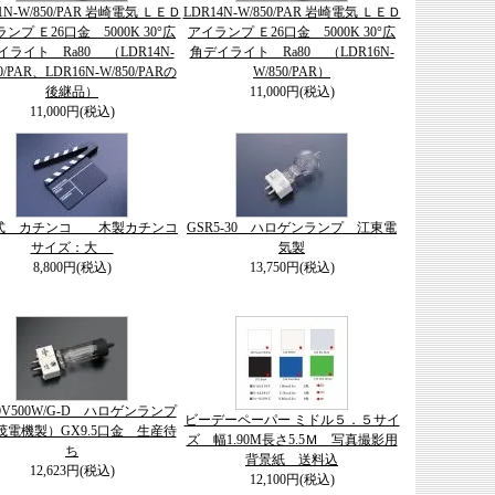
1N-W/850/PAR 岩崎電気 ＬＥＤ
LDR14N-W/850/PAR 岩崎電気 ＬＥＤ
ンプ Ｅ26口金 5000K 30°広
アイランプ Ｅ26口金 5000K 30°広
イライト Ra80 （LDR14N-
角デイライト Ra80 （LDR16N-
0/PAR、LDR16N-W/850/PARの
W/850/PAR）
後継品）
11,000円(税込)
11,000円(税込)
式 カチンコ 木製カチンコ
GSR5-30 ハロゲンランプ 江東電
サイズ：大
気製
8,800円(税込)
13,750円(税込)
00V500W/G-D ハロゲンランプ
ビーデーペーパー ミドル５．５サイ
茂電機製）GX9.5口金 生産待
ズ 幅1.90M長さ5.5Ｍ 写真撮影用
ち
背景紙 送料込
12,623円(税込)
12,100円(税込)