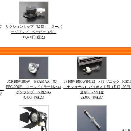
プ
サクションカップ（吸盤） スーパ
ーグリップ ベービー（小）
15,400円(税込)
JCR100V200W BEAMAX 製
JP100V1000WB/G22 パナソニック
JCR
FPC-200用 コールドミラー付ハロ
（ナショナル） バイポスト形（片口
100
64
ゲンランプ ５個から
金形）G22口金
プ
4,400円(税込)
22,000円(税込)
AL-