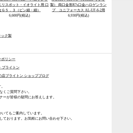
エリスポット・イオライト用 口
製） 両口金形R7s口金ハロゲンラン
金Ｇ５．３（ピン細・細）
プ ユニフォーカス AL-UF-6-2用
6,600円(税込)
6,930円(税込)
イテック製
ーポリシー
・ブライトン
の店ブライトン ショップブログ
す。
なくご質問下さい。
ナーが皆様の疑問にお答えします。
ついてもご案内しています。
しております。お気軽にお問い合わせ下さい。