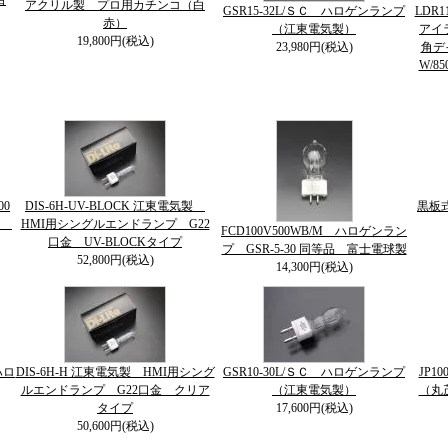
白
アクリル製 プロ用カチンコ（白
GSR15-32L/ＳＣ ハロゲンランプ
LDR1
赤）
（江東電気製）
アイラ
19,800円(税込)
23,980円(税込)
角デ
W/85
00
DIS-6H-UV-BLOCK 江東電気製
黒板
球
HMI用シングルエンドランプ G22
FCD100V500WB/M ハロゲンラン
口金 UV-BLOCKタイプ
プ GSR-5-30 同等品 富士電球製
52,800円(税込)
14,300円(税込)
ハロ
DIS-6H-H 江東電気製 HMI用シング
GSR10-30L/ＳＣ ハロゲンランプ
JP1
ルエンドランプ G22口金 クリア
（江東電気製）
（丸
タイプ
17,600円(税込)
50,600円(税込)