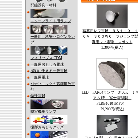
配線器具・材料
スクープライト用ランプ
写真用レフ電球 ＲＳ１１０ １
０Ｖ ３００ＷＣ フジランプ製
一般用 格安ハロゲンラン
真用レフ電球 スポット
プ
3,300円(税込)
フィリップス CDM
一般用おもしろ電球
撮影に使える一般電球
一般用電球
パナソニックの高輝度放電
灯
LED PAR64ランプ 3400K ミ
特殊電球
アム15° 冨士電球製
FLRB1010TMP64
79,200円(税込)
映写機用ランプ
撮影おもしろグッズ