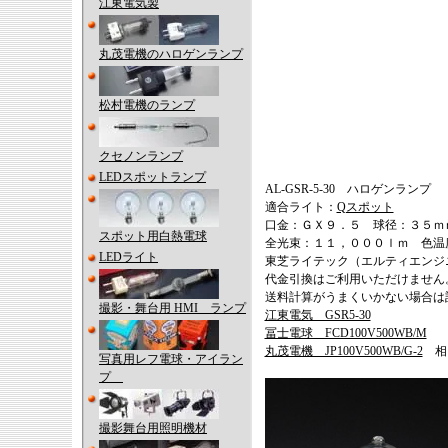
江東電気製
丸茂電機のハロゲンランプ
松村電機のランプ
クセノンランプ
LEDスポットランプ
AL-GSR-5-30 ハロゲンランプ
適合ライト：
Qスポット
口金：ＧＸ９．５ 球径：３５
スポット用白熱電球
全光束：１１，０００ｌｍ 色
LEDライト
東芝ライテック（エルティエンジ
代金引換はご利用いただけません
送料計算がうまくいかない場合は
撮影・舞台用 HMI ランプ
江東電気 GSR5-30
冨士電球 FCD100V500WB/M
丸茂電機 JP100V500WB/G-2
相
写真用レフ電球・アイラン
プ
撮影舞台用照明機材