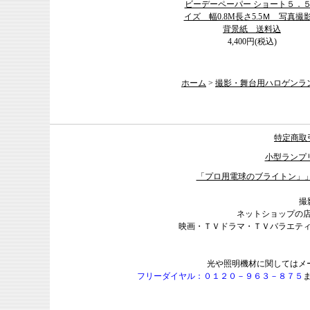
ビーデーペーパー ショート５．
イズ 幅0.8M長さ5.5Ｍ 写真撮
背景紙 送料込
4,400円(税込)
ホーム
>
撮影・舞台用ハロゲンラ
特定商取
小型ランプ
「プロ用電球のブライトン」
撮
ネットショップの
映画・ＴＶドラマ・ＴＶバラエテ
光や照明機材に関してはメ
フリーダイヤル：０１２０－９６３－８７５