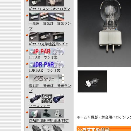
ﾊﾟﾅｿﾆｯｸ スタジオハロゲン
一般用 蛍光灯 蛍光ラン
プ
ﾊﾟﾅｿﾆｯｸ光学機器用ﾊﾛｹﾞﾝ
JP PAR ウシオ製
JDR PAR ウシオ製
撮影用 蛍光灯 蛍光ラン
プ
ソースフォー
ホーム
>
撮影・舞台用ハロゲンラ
店舗用演出照明器具(FPC)