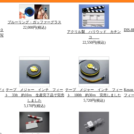
ブルーリング・ガッファーグラス
22,000円(税込)
０
DIS
アクリル製 ハリウッド カチン
写
コ
22,550円(税込)
ディ
テープ メジャー インチ フィー
テープ メジャー インチ フィー
Kes
ト 33ft 約10ｍ 生産完了品で完売
ト 100ft 約30ｍ 完売しました
フィー
しました
5,720円(税込)
5,170円(税込)