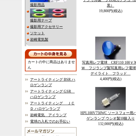
アクリル製 プロ用カチンコ（
撮影用品
黒）
19,800円(税込)
撮影用テープ
撮影用アクセサリー
ソケット
岩崎電気製
カートの中に商品はありませ
写真用レフ電球 CRF110 100Ｖ3
ん
Ｗ フジランプ製写真用レフ電
デイライト フラッド
4,400円(税込)
アートライティング BSR ハ
ロゲンランプ
アートライティング GSR
ハロゲンランプ
アートライティング ＪＣ
Ｄ ハロゲンランプ
HPL100V750WC ソースフォー用
岩崎電気 アイランプ
ゲンランプ ウシオ製10個入り
電球の入札でのお手伝い
132,000円(税込)