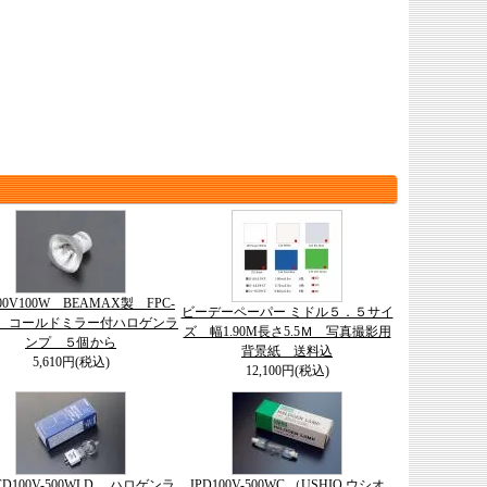
100V100W BEAMAX製 FPC-
ビーデーペーパー ミドル５．５サイ
用 コールドミラー付ハロゲンラ
ズ 幅1.90M長さ5.5Ｍ 写真撮影用
ンプ ５個から
背景紙 送料込
5,610円(税込)
12,100円(税込)
JCD100V-500WLD ハロゲンラ
JPD100V-500WC （USHIO ウシオ