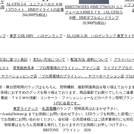
５サ
AL-UFH-5-4 ユニフォーカス ＨＭ
ンプ 
HMI575W/DXS (HMI 575W/GS) ユニ
影用
Ｉ575ライト HMIデイライトの定番
フォーカスHMI５７５ （AL-UFH-5-
264,000円(税込)
4)用 HMIダブルエンドランプ
20,900円(税込)
ンプ
>
東芝 GSR 100V ハロゲンランプ
>
AL-GSR-5-30 ハロゲンランプ 東芝ラ
引法に基づく表記
｜
支払い方法について
｜
配送方法･送料について
｜
プライバシ
リスト
背景紙色見本
「プロ用電球のブライトン」アマゾン店
ライブドアブログ
」ヤフーショッピング店
「プロ用電球のブライトン」」ヤフーオークション店
プロ
影・舞台照明用のランプはもちろん、照明機材、撮影関連商品を取り揃えておりま
店長様におすすめのグッズを取り揃えております。商品撮影でお困りでしたらご遠慮
ィ番組・ＴＶＣＭや演劇・コンサート・ファションショーなどのベテラン照明プラン
J-FEC会員です。
東芝ライテック
・
丸茂電機
のランプ・照明器具はおまかせ下さい。
ール
ask@britone.jp
までお気軽にお問い合わせ下さい。LEDランプを利用した節電に
までお気軽にお問い合わせください。会社様・公共団体様にはご請求書発行にも対応
領収書はもちろん見積書も発行しておりますのでお気軽にお申しつけ下さい。
BRITONE ブライトン 2026