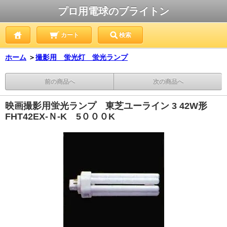
プロ用電球のブライトン
カート
検索
ホーム
＞
撮影用 蛍光灯 蛍光ランプ
前の商品へ
次の商品へ
映画撮影用蛍光ランプ 東芝ユーライン 3 42W形
FHT42EX-Ｎ-K 5０００K