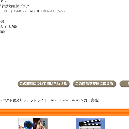
 φ17
2m 平行接地極付プラグ
196×177：AL-HOLDER-FLC2-2-6
00
 ￥18,500
000
ンパクト蛍光灯フラッドライト AL-FLC-2-2 42W×２灯（完売）