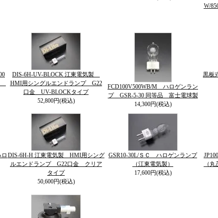
W/85
00
DIS-6H-UV-BLOCK 江東電気製
黒板
球
HMI用シングルエンドランプ G22
FCD100V500WB/M ハロゲンラン
口金 UV-BLOCKタイプ
プ GSR-5-30 同等品 富士電球製
52,800円(税込)
14,300円(税込)
ハロ
DIS-6H-H 江東電気製 HMI用シング
GSR10-30L/ＳＣ ハロゲンランプ
JP1
ルエンドランプ G22口金 クリア
（江東電気製）
（丸
タイプ
17,600円(税込)
50,600円(税込)