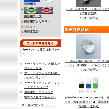
撮影用品
GSR15-30L/ＳＣ ハロゲンラン
（江東電気製）
撮影用テープ
23,980円(税込)
撮影用アクセサリー
ソケット
岩崎電気製
カートの中に商品はありませ
ん
JP100V-500WC/M/S6/E JP PAR
アートライティング BSR ハ
ウシオ（USHIO）ハロゲンラン
ロゲンランプ
18,700円(税込)
アートライティング GSR
ハロゲンランプ
アートライティング ＪＣ
Ｄ ハロゲンランプ
岩崎電気 アイランプ
電球の入札でのお手伝い
ビーデーペーパー ショート５．
イズ 幅0.8M長さ5.5Ｍ 写真撮
背景紙 送料込