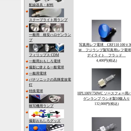
配線器具・材料
スクープライト用ランプ
一般用 格安ハロゲンラン
プ
写真用レフ電球 CRF110 100Ｖ3
Ｗ フジランプ製写真用レフ電
フィリップス CDM
デイライト フラッド
4,400円(税込)
一般用おもしろ電球
撮影に使える一般電球
一般用電球
パナソニックの高輝度放電
灯
特殊電球
HPL100V750WC ソースフォー用
ゲンランプ ウシオ製10個入り
132,000円(税込)
映写機用ランプ
撮影おもしろグッズ