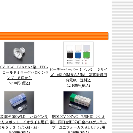
100V100W BEAMAX製 FPC-
ビーデーペーパー ミドル５．５サイ
用 コールドミラー付ハロゲンラ
ズ 幅1.90M長さ5.5Ｍ 写真撮影用
ンプ ５個から
背景紙 送料込
5,610円(税込)
12,100円(税込)
JCD100V-500WLD ハロゲンラ
JPD100V-500WC （USHIO ウシオ
エリスポット・イオライト用 口
製） 両口金形R7s口金ハロゲンラン
金Ｇ５．３（ピン細・細）
プ ユニフォーカス AL-UF-6-2用
6,600円(税込)
6,930円(税込)