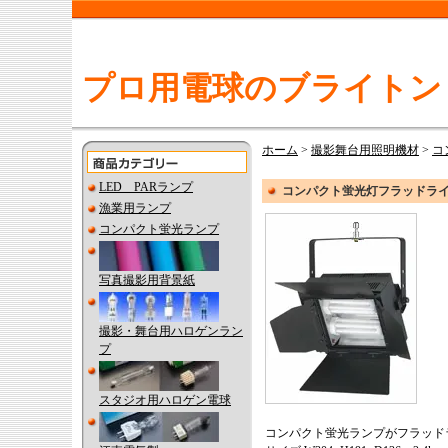
プロ用電球のブライトン
ホーム
>
撮影舞台用照明機材
>
コ
LED PARランプ
コンパクト蛍光灯フラッドライト 
漁業用ランプ
コンパクト蛍光ランプ
写真撮影用背景紙
撮影・舞台用ハロゲンラン
プ
スタジオ用ハロゲン電球
コンパクト蛍光ランプがフラッド