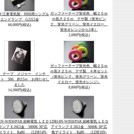
ガッファーテープ蛍光色 幅２５ｍ
-8H 江東電気製 HMI用シングル
ｍ長さ２５ｍ テサ製（蛍光ピン
エンドランプ G22口金
ク、蛍光グリーン、蛍光イエロー、
66,000円(税込)
蛍光オレンジから1本）
2,090円(税込)
ガッファーテープ蛍光色 幅２５ｍ
ｍ長さ２５ｍ テサ製 ４本セット
on テープ メジャー インチ
（蛍光ピンク、蛍光グリーン、蛍光
ト 50ft 約15ｍ お待たせし
イエロー、蛍光オレンジ）
ました
8,800円(税込)
14,300円(税込)
1N-W/850/PAR 岩崎電気 ＬＥＤ
LDR14N-W/850/PAR 岩崎電気 ＬＥＤ
ンプ Ｅ26口金 5000K 30°広
アイランプ Ｅ26口金 5000K 30°広
イライト Ra80 （LDR14N-
角デイライト Ra80 （LDR16N-