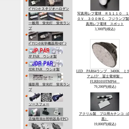
ﾊﾟﾅｿﾆｯｸ スタジオハロゲン
写真用レフ電球 ＲＳ１１０ １
０Ｖ ３００ＷＣ フジランプ製
一般用 蛍光灯 蛍光ラン
真用レフ電球 スポット
プ
3,300円(税込)
ﾊﾟﾅｿﾆｯｸ光学機器用ﾊﾛｹﾞﾝ
JP PAR ウシオ製
JDR PAR ウシオ製
LED PAR64ランプ 3400K ミ
アム15° 冨士電球製
FLRB1010TMP64
撮影用 蛍光灯 蛍光ラン
79,200円(税込)
プ
ソースフォー
アクリル製 プロ用カチンコ（
店舗用演出照明器具(FPC)
黒）
19,800円(税込)