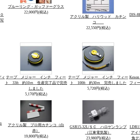
ブルーリング・ガッファーグラス
22,000円(税込)
０
DIS
アクリル製 ハリウッド カチン
写
コ
22,550円(税込)
ディ
テープ メジャー インチ フィー
テープ メジャー インチ フィー
Kes
ト 33ft 約10ｍ 生産完了品で完売
ト 100ft 約30ｍ 完売しました
フィー
しました
5,720円(税込)
5,170円(税込)
白
アクリル製 プロ用カチンコ（白
GSR15-32L/ＳＣ ハロゲンランプ
LDR1
赤）
（江東電気製）
アイラ
19,800円(税込)
23,980円(税込)
角デ