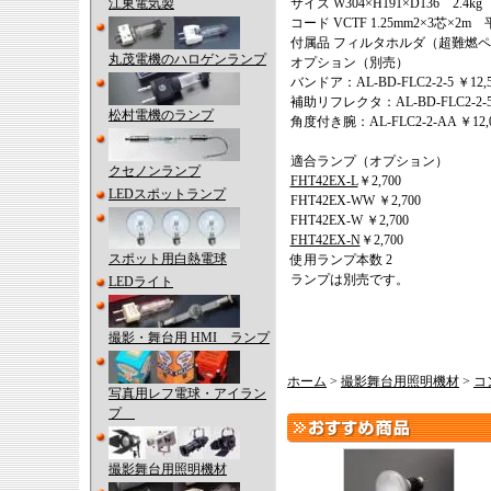
江東電気製
サイズ W304×H191×D136 2.4kg
コード VCTF 1.25mm2×3芯×
付属品 フィルタホルダ（超難燃ペーパー）
丸茂電機のハロゲンランプ
オプション（別売）
バンドア：AL-BD-FLC2-2-5 ￥12,5
補助リフレクタ：AL-BD-FLC2-2-5R
松村電機のランプ
角度付き腕：AL-FLC2-2-AA ￥12,
適合ランプ（オプション）
クセノンランプ
FHT42EX-L
￥2,700
LEDスポットランプ
FHT42EX-WW ￥2,700
FHT42EX-W ￥2,700
FHT42EX-N
￥2,700
スポット用白熱電球
使用ランプ本数 2
ランプは別売です。
LEDライト
撮影・舞台用 HMI ランプ
ホーム
>
撮影舞台用照明機材
>
コ
写真用レフ電球・アイラン
プ
撮影舞台用照明機材