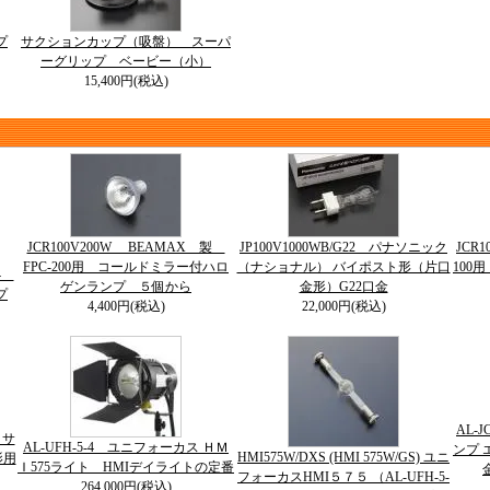
プ
サクションカップ（吸盤） スーパ
ーグリップ ベービー（小）
15,400円(税込)
JCR100V200W BEAMAX 製
JP100V1000WB/G22 パナソニック
JCR
FPC-200用 コールドミラー付ハロ
（ナショナル） バイポスト形（片口
100
64
ゲンランプ ５個から
金形）G22口金
プ
4,400円(税込)
22,000円(税込)
AL-
５サ
AL-UFH-5-4 ユニフォーカス ＨＭ
ンプ 
HMI575W/DXS (HMI 575W/GS) ユニ
影用
Ｉ575ライト HMIデイライトの定番
フォーカスHMI５７５ （AL-UFH-5-
264,000円(税込)