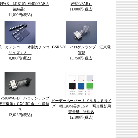
0/PAR、LDR16N-W/850/PARの
W/850/PAR）
後継品）
11,000円(税込)
11,000円(税込)
式 カチンコ 木製カチンコ
GSR5-30 ハロゲンランプ 江東電
サイズ：大
気製
8,800円(税込)
13,750円(税込)
00V500W/G-D ハロゲンランプ
ビーデーペーパー ミドル５．５サイ
茂電機製）GX9.5口金 生産待
ズ 幅1.90M長さ5.5Ｍ 写真撮影用
ち
背景紙 送料込
12,623円(税込)
12,100円(税込)