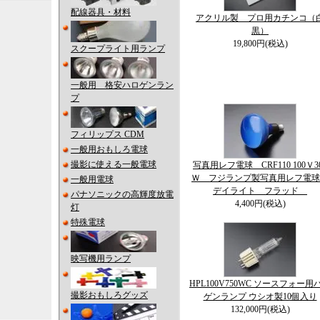
配線器具・材料
アクリル製 プロ用カチンコ（
黒）
19,800円(税込)
スクープライト用ランプ
一般用 格安ハロゲンラン
プ
フィリップス CDM
一般用おもしろ電球
撮影に使える一般電球
写真用レフ電球 CRF110 100Ｖ3
Ｗ フジランプ製写真用レフ電
一般用電球
デイライト フラッド
パナソニックの高輝度放電
4,400円(税込)
灯
特殊電球
映写機用ランプ
HPL100V750WC ソースフォー用
撮影おもしろグッズ
ゲンランプ ウシオ製10個入り
132,000円(税込)