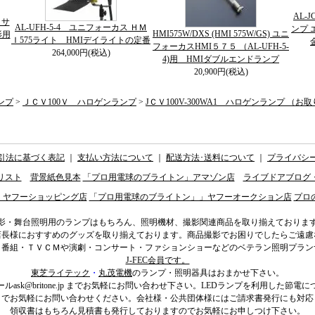
AL-
５サ
AL-UFH-5-4 ユニフォーカス ＨＭ
ンプ 
HMI575W/DXS (HMI 575W/GS) ユニ
影用
Ｉ575ライト HMIデイライトの定番
フォーカスHMI５７５ （AL-UFH-5-
264,000円(税込)
4)用 HMIダブルエンドランプ
20,900円(税込)
ンプ
>
ＪＣＶ100Ｖ ハロゲンランプ
>
JＣＶ100V-300WA1 ハロゲンランプ （お取
引法に基づく表記
｜
支払い方法について
｜
配送方法･送料について
｜
プライバシ
リスト
背景紙色見本
「プロ用電球のブライトン」アマゾン店
ライブドアブログ
」ヤフーショッピング店
「プロ用電球のブライトン」」ヤフーオークション店
プロ
影・舞台照明用のランプはもちろん、照明機材、撮影関連商品を取り揃えておりま
店長様におすすめのグッズを取り揃えております。商品撮影でお困りでしたらご遠慮
ィ番組・ＴＶＣＭや演劇・コンサート・ファションショーなどのベテラン照明プラン
J-FEC会員です。
東芝ライテック
・
丸茂電機
のランプ・照明器具はおまかせ下さい。
ール
ask@britone.jp
までお気軽にお問い合わせ下さい。LEDランプを利用した節電に
までお気軽にお問い合わせください。会社様・公共団体様にはご請求書発行にも対応
領収書はもちろん見積書も発行しておりますのでお気軽にお申しつけ下さい。