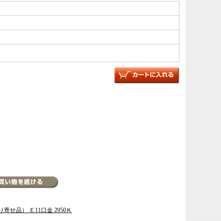
り寄せ品） Ｅ11口金 2950Ｋ