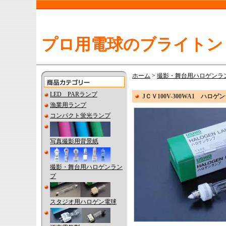
プロ用電球のブライトン
ホーム
>
撮影・舞台用ハロゲンラ
LED PARランプ
JＣＶ100V-300WA1 ハロゲ
漁業用ランプ
コンパクト蛍光ランプ
写真撮影用背景紙
撮影・舞台用ハロゲンラン
プ
スタジオ用ハロゲン電球