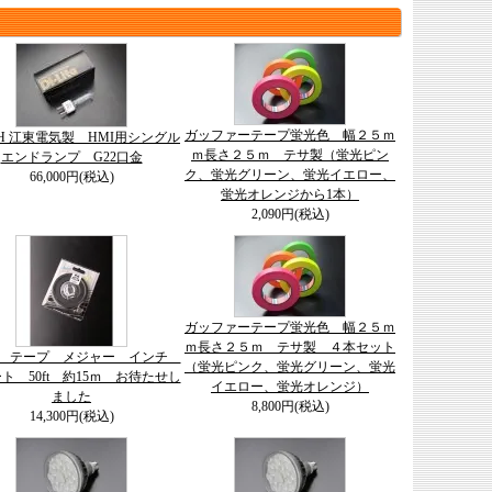
ガッファーテープ蛍光色 幅２５ｍ
-8H 江東電気製 HMI用シングル
ｍ長さ２５ｍ テサ製（蛍光ピン
エンドランプ G22口金
ク、蛍光グリーン、蛍光イエロー、
66,000円(税込)
蛍光オレンジから1本）
2,090円(税込)
ガッファーテープ蛍光色 幅２５ｍ
ｍ長さ２５ｍ テサ製 ４本セット
on テープ メジャー インチ
（蛍光ピンク、蛍光グリーン、蛍光
ト 50ft 約15ｍ お待たせし
イエロー、蛍光オレンジ）
ました
8,800円(税込)
14,300円(税込)