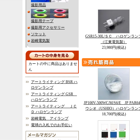
撮影用品
撮影用テープ
撮影用アクセサリー
ソケット
GSR15-30L/ＳＣ ハロゲンラン
岩崎電気製
（江東電気製）
23,980円(税込)
カートの中に商品はありませ
ん
アートライティング BSR ハ
ロゲンランプ
アートライティング GSR
ハロゲンランプ
JP100V-500WC/M/S6/E JP PAR
アートライティング ＪＣ
ウシオ（USHIO）ハロゲンラン
Ｄ ハロゲンランプ
18,700円(税込)
岩崎電気 アイランプ
電球の入札でのお手伝い