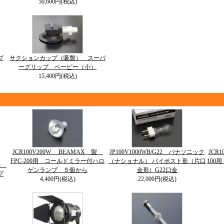
50,600円(税込)
プ
サクションカップ（吸盤） スーパ
ーグリップ ベービー（小）
15,400円(税込)
JCR100V200W BEAMAX 製
JP100V1000WB/G22 パナソニック
JCR
FPC-200用 コールドミラー付ハロ
（ナショナル） バイポスト形（片口
100
64
ゲンランプ ５個から
金形）G22口金
プ
4,400円(税込)
22,000円(税込)