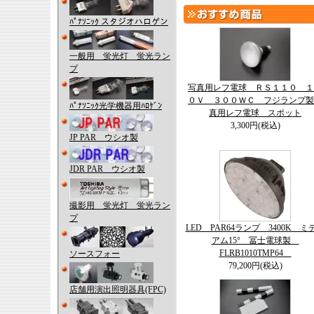
ﾊﾟﾅｿﾆｯｸ スタジオハロゲン
一般用 蛍光灯 蛍光ラン
プ
写真用レフ電球 ＲＳ１１０ １
０Ｖ ３００ＷＣ フジランプ製
ﾊﾟﾅｿﾆｯｸ光学機器用ﾊﾛｹﾞﾝ
真用レフ電球 スポット
3,300円(税込)
JP PAR ウシオ製
JDR PAR ウシオ製
撮影用 蛍光灯 蛍光ラン
プ
LED PAR64ランプ 3400K ミ
アム15° 冨士電球製
FLRB1010TMP64
ソースフォー
79,200円(税込)
店舗用演出照明器具(FPC)