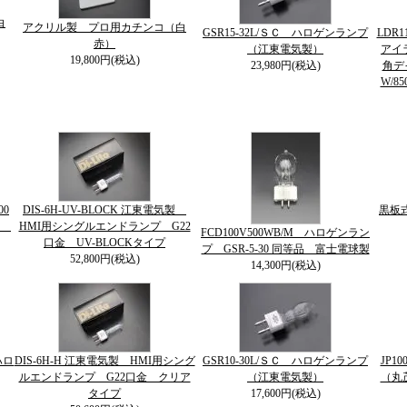
白
アクリル製 プロ用カチンコ（白
GSR15-32L/ＳＣ ハロゲンランプ
LDR1
赤）
（江東電気製）
アイラ
19,800円(税込)
23,980円(税込)
角デ
W/85
00
DIS-6H-UV-BLOCK 江東電気製
黒板
球
HMI用シングルエンドランプ G22
FCD100V500WB/M ハロゲンラン
口金 UV-BLOCKタイプ
プ GSR-5-30 同等品 富士電球製
52,800円(税込)
14,300円(税込)
ハロ
DIS-6H-H 江東電気製 HMI用シング
GSR10-30L/ＳＣ ハロゲンランプ
JP1
ルエンドランプ G22口金 クリア
（江東電気製）
（丸
タイプ
17,600円(税込)