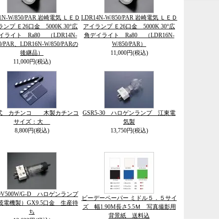
1N-W/850/PAR 岩崎電気 ＬＥＤ
LDR14N-W/850/PAR 岩崎電気 ＬＥＤ
ンプ Ｅ26口金 5000K 30°広
アイランプ Ｅ26口金 5000K 30°広
イライト Ra80 （LDR14N-
角デイライト Ra80 （LDR16N-
0/PAR、LDR16N-W/850/PARの
W/850/PAR）
後継品）
11,000円(税込)
11,000円(税込)
式 カチンコ 木製カチンコ
GSR5-30 ハロゲンランプ 江東電
サイズ：大
気製
8,800円(税込)
13,750円(税込)
00V500W/G-D ハロゲンランプ
ビーデーペーパー ミドル５．５サイ
茂電機製）GX9.5口金 生産待
ズ 幅1.90M長さ5.5Ｍ 写真撮影用
ち
背景紙 送料込