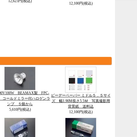
12,623円(税込)
12,100円(税込)
100V100W BEAMAX製 FPC-
ビーデーペーパー ミドル５．５サイ
用 コールドミラー付ハロゲンラ
ズ 幅1.90M長さ5.5Ｍ 写真撮影用
ンプ ５個から
背景紙 送料込
5,610円(税込)
12,100円(税込)