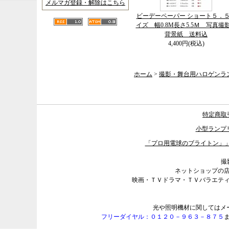
メルマガ登録・解除はこちら
ビーデーペーパー ショート５．
イズ 幅0.8M長さ5.5Ｍ 写真撮
背景紙 送料込
4,400円(税込)
ホーム
>
撮影・舞台用ハロゲンラ
特定商取
小型ランプ
「プロ用電球のブライトン」
撮
ネットショップの
映画・ＴＶドラマ・ＴＶバラエテ
光や照明機材に関してはメ
フリーダイヤル：０１２０－９６３－８７５