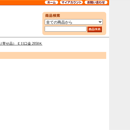
り寄せ品） Ｅ11口金 2950Ｋ