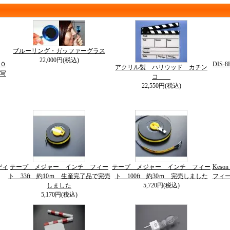
ブルーリング・ガッファーグラス
22,000円(税込)
０
DIS
アクリル製 ハリウッド カチン
写
コ
22,550円(税込)
ディ
テープ メジャー インチ フィー
テープ メジャー インチ フィー
Kes
ト 33ft 約10ｍ 生産完了品で完売
ト 100ft 約30ｍ 完売しました
フィー
しました
5,720円(税込)
5,170円(税込)