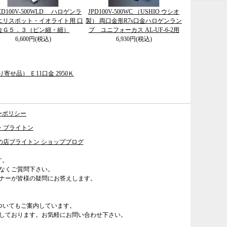
JCD100V-500WLD ハロゲンラ
JPD100V-500WC （USHIO ウシオ
エリスポット・イオライト用 口
製） 両口金形R7s口金ハロゲンラン
金Ｇ５．３（ピン細・細）
プ ユニフォーカス AL-UF-6-2用
6,600円(税込)
6,930円(税込)
り寄せ品） Ｅ11口金 2950Ｋ
ーポリシー
・ブライトン
の店ブライトン ショップブログ
す。
なくご質問下さい。
ナーが皆様の疑問にお答えします。
ついてもご案内しています。
しております。お気軽にお問い合わせ下さい。