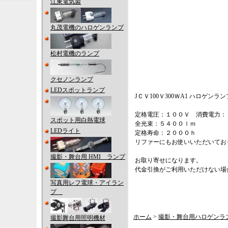
江東電気製
丸茂電機のハロゲンランプ
松村電機のランプ
クセノンランプ
LEDスポットランプ
JＣＶ100Ｖ300ＷA1 ハロゲン
定格電圧：１００Ｖ 消費電力：
スポット用白熱電球
全光束：５４００ｌｍ
LEDライト
定格寿命：２０００ｈ
リファーにもお使いいただいてお
撮影・舞台用 HMI ランプ
お取り寄せになります。
代金引換がご利用いただけない場
写真用レフ電球・アイラン
プ
ホーム
>
撮影・舞台用ハロゲンラ
撮影舞台用照明機材