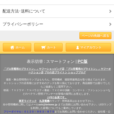
配送方法･送料について
プライバシーポリシー
ページの先頭へ戻る
ホーム
カート
マイアカウント
表示切替 :
スマートフォン
|
PC版
「プロ用電球のブライトン」」ヤフーショッピング店
「プロ用電球のブライトン」」ヤフーオ
ークション店
プロの店ブライトン ショップブログ
撮影・舞台照明用のランプはもちろん、照明機材、撮影関連商品を取り揃えております。
ネットショップの店長様におすすめのグッズを取り揃えております。商品撮影でお困りでした
らご遠慮なくご質問下さい。
映画・ＴＶドラマ・ＴＶバラエティ番組・ＴＶＣＭや演劇・コンサート・ファションショーな
どのベテラン照明プランナーが皆様の疑問にお答えします。
J-FEC会員です。
東芝ライテック
・
丸茂電機
のランプ・照明器具はおまかせ下さい。
光や照明機材に関してはメール
ask@britone.jp
までお気軽にお問い合わせ下さい。LEDランプ
を利用した節電についてもご案内しています。
フリーダイヤル：０１２０－９６３－８７５
までお気軽にお問い合わせください。会社様・公