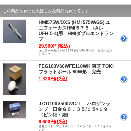
この商品を買った人はこんな商品も買ってます
HMI575W/DXS (HMI 575W/GS) ユ
ニフォーカスHMI５７５ （AL-
UFH-5-4)用 HMIダブルエンドラン
プ
20,900円(税込)
ユニフォーカスＨＭＩ575 (AL-UFH-5-4)用 ダブルエン
ドランプ
FEG100V60WFE110WK 東芝 TOKI
フラットボール 60W形 完売
1,320円(税込)
JＣD100V500WC/Ｌ ハロゲンラ
ンプ 口金Ｇ６．３５/１５×１９
（ピン細・細)
6,600円(税込)
適合ライト：エリスポット・イオライト・ミニライティ
ング