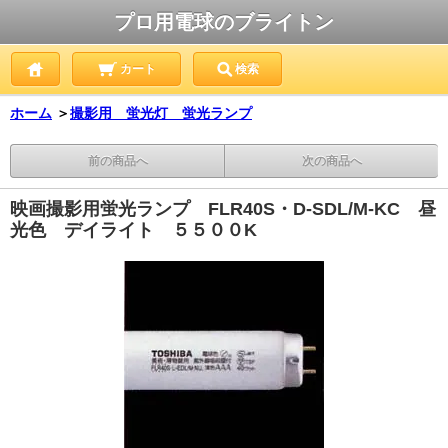
プロ用電球のブライトン
カート
検索
ホーム
＞
撮影用 蛍光灯 蛍光ランプ
前の商品へ
次の商品へ
映画撮影用蛍光ランプ FLR40S・D-SDL/M-KC 昼
光色 デイライト ５５００K