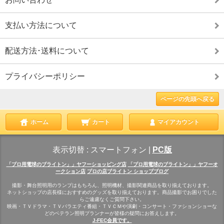
支払い方法について
配送方法･送料について
プライバシーポリシー
ページの先頭へ戻る
ホーム
カート
マイアカウント
表示切替 :
スマートフォン
|
PC版
「プロ用電球のブライトン」」ヤフーショッピング店
「プロ用電球のブライトン」」ヤフーオ
ークション店
プロの店ブライトン ショップブログ
撮影・舞台照明用のランプはもちろん、照明機材、撮影関連商品を取り揃えております。
ネットショップの店長様におすすめのグッズを取り揃えております。商品撮影でお困りでした
らご遠慮なくご質問下さい。
映画・ＴＶドラマ・ＴＶバラエティ番組・ＴＶＣＭや演劇・コンサート・ファションショーな
どのベテラン照明プランナーが皆様の疑問にお答えします。
J-FEC会員です。