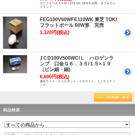
ユニフォーカスＨＭＩ575 (AL-UFH-5-4)用 ダブルエン
ドランプ
FEG100V60WFE110WK 東芝 TOKI
フラットボール 60W形 完売
1,320円(税込)
JＣD100V500WC/Ｌ ハロゲンラ
ンプ 口金Ｇ６．３５/１５×１９
（ピン細・細)
6,600円(税込)
適合ライト：エリスポット・イオライト・ミニライティ
ング
ページの先頭へ戻る
商品検索