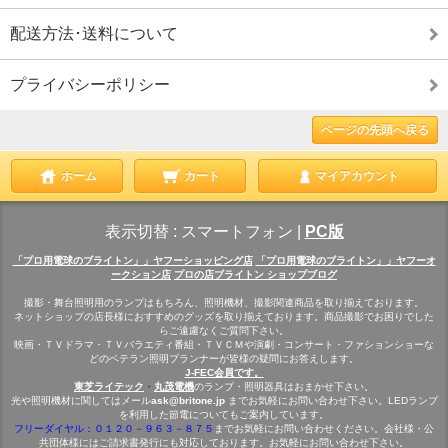
配送方法･送料について
プライバシーポリシー
ページの先頭へ戻る
ホーム
カート
マイアカウント
表示切替 :
スマートフォン
|
PC版
「プロ用電球のブライトン」」ヤフーショッピング店
「プロ用電球のブライトン」」ヤフーオ
ークション店
プロの店ブライトン ショップブログ
撮影・舞台照明用のランプはもちろん、照明機材、撮影関連商品を取り揃えております。
ネットショップの店長様におすすめのグッズを取り揃えております。商品撮影でお困りでした
らご遠慮なくご質問下さい。
映画・ＴＶドラマ・ＴＶバラエティ番組・ＴＶＣＭや演劇・コンサート・ファションショーな
どのベテラン照明プランナーが皆様の疑問にお答えします。
J-FEC会員です。
東芝ライテック
・
丸茂電機
のランプ・照明器具はおまかせ下さい。
光や照明機材に関してはメール
ask@britone.jp
までお気軽にお問い合わせ下さい。LEDランプ
を利用した節電についてもご案内しています。
フリーダイヤル：０１２０－９６３－８７５
までお気軽にお問い合わせください。会社様・公
共団体様にはご請求書発行にも対応しております。お気軽にお問い合わせ下さい。