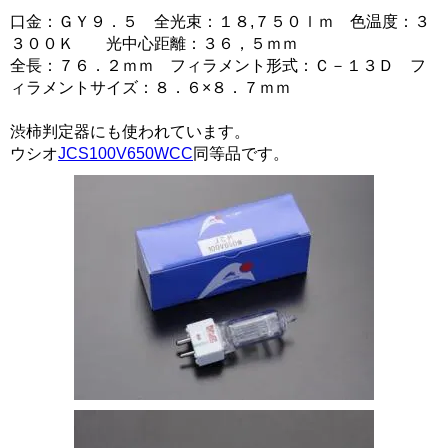
口金：ＧＹ９．５ 全光束：１８,７５０ｌｍ 色温度：３
３００Ｋ 光中心距離：３６，５ｍｍ
全長：７６．２ｍｍ フィラメント形式：Ｃ－１３Ｄ フ
ィラメントサイズ：８．６×８．７ｍｍ
渋柿判定器にも使われています。
ウシオ
JCS100V650WCC
同等品です。