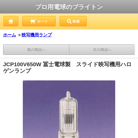
プロ用電球のブライトン
カート
検索
ホーム
＞
映写機用ランプ
前の商品へ
次の商品へ
JCP100V650W 冨士電球製 スライド映写機用ハロ
ゲンランプ