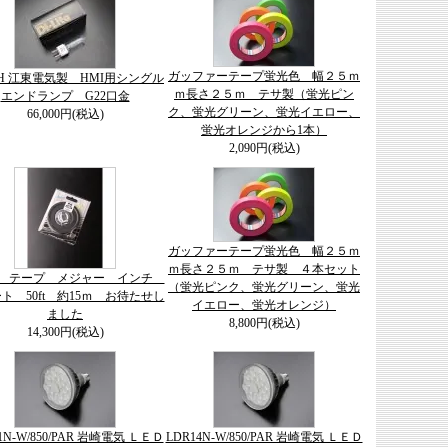
ガッファーテープ蛍光色 幅２５ｍ
-8H 江東電気製 HMI用シングル
ｍ長さ２５ｍ テサ製（蛍光ピン
エンドランプ G22口金
ク、蛍光グリーン、蛍光イエロー、
66,000円(税込)
蛍光オレンジから1本）
2,090円(税込)
ガッファーテープ蛍光色 幅２５ｍ
ｍ長さ２５ｍ テサ製 ４本セット
on テープ メジャー インチ
（蛍光ピンク、蛍光グリーン、蛍光
ト 50ft 約15ｍ お待たせし
イエロー、蛍光オレンジ）
ました
8,800円(税込)
14,300円(税込)
1N-W/850/PAR 岩崎電気 ＬＥＤ
LDR14N-W/850/PAR 岩崎電気 ＬＥＤ