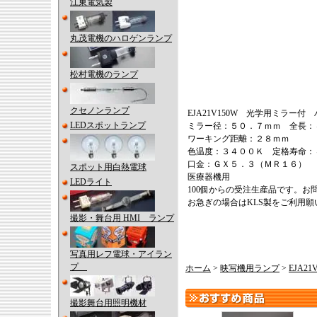
江東電気製
丸茂電機のハロゲンランプ
松村電機のランプ
クセノンランプ
EJA21V150W 光学用ミラー付
LEDスポットランプ
ミラー径：５０．７ｍｍ 全長：
ワーキング距離：２８ｍｍ
色温度：３４００Ｋ 定格寿命：
口金：ＧＸ５．３（ＭＲ１６）
スポット用白熱電球
医療器機用
LEDライト
100個からの受注生産品です。お
お急ぎの場合はKLS製をご利用願
撮影・舞台用 HMI ランプ
写真用レフ電球・アイラン
プ
ホーム
>
映写機用ランプ
>
EJA2
撮影舞台用照明機材