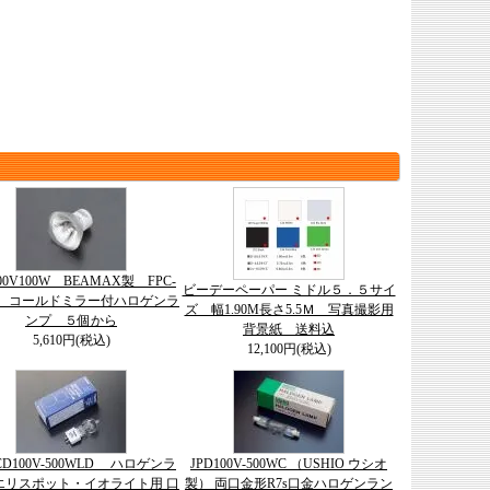
100V100W BEAMAX製 FPC-
ビーデーペーパー ミドル５．５サイ
用 コールドミラー付ハロゲンラ
ズ 幅1.90M長さ5.5Ｍ 写真撮影用
ンプ ５個から
背景紙 送料込
5,610円(税込)
12,100円(税込)
JCD100V-500WLD ハロゲンラ
JPD100V-500WC （USHIO ウシオ
エリスポット・イオライト用 口
製） 両口金形R7s口金ハロゲンラン