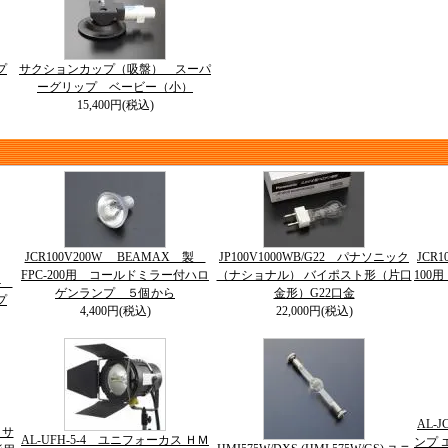
プ
サクションカップ（吸盤） スーパ
ーグリップ ベービー（小）
15,400円(税込)
JCR100V200W BEAMAX 製
JP100V1000WB/G22 パナソニック
JCR
FPC-200用 コールドミラー付ハロ
（ナショナル） バイポスト形（片口
100
64
ゲンランプ ５個から
金形）G22口金
プ
4,400円(税込)
22,000円(税込)
AL-
５サ
AL-UFH-5-4 ユニフォーカス ＨＭ
ンプ 