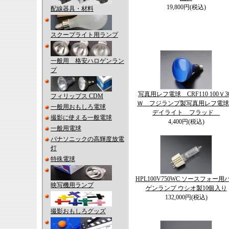
19,800円(税込)
配線器具・材料
スクープライト用ランプ
一般用 格安ハロゲンラン
プ
写真用レフ電球 CRF110 100Ｖ3
フィリップス CDM
Ｗ フジランプ製写真用レフ電
一般用おもしろ電球
デイライト フラッド
撮影に使える一般電球
4,400円(税込)
一般用電球
パナソニックの高輝度放電
灯
特殊電球
HPL100V750WC ソースフォー用
映写機用ランプ
ゲンランプ ウシオ製10個入り
132,000円(税込)
撮影おもしろグッズ