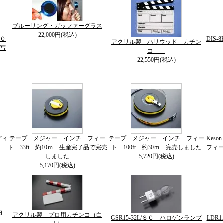
ブルーリング・ガッファーグラス
22,000円(税込)
０
DIS
アクリル製 ハリウッド カチン
写
コ
22,550円(税込)
ディ
テープ メジャー インチ フィー
テープ メジャー インチ フィー
Kes
ト 33ft 約10ｍ 生産完了品で完売
ト 100ft 約30ｍ 完売しました
フィー
しました
5,720円(税込)
5,170円(税込)
白
アクリル製 プロ用カチンコ（白
GSR15-32L/ＳＣ ハロゲンランプ
LDR1