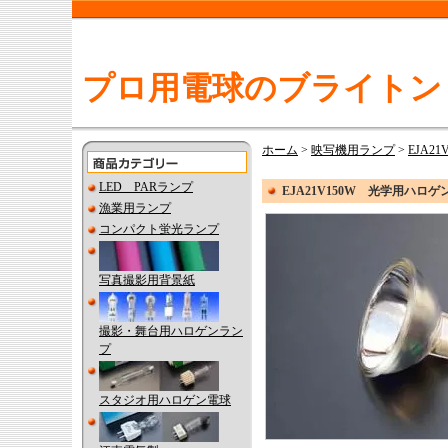
プロ用電球のブライトン
ホーム
>
映写機用ランプ
>
EJA2
LED PARランプ
EJA21V150W 光学用ハロ
漁業用ランプ
コンパクト蛍光ランプ
写真撮影用背景紙
撮影・舞台用ハロゲンラン
プ
スタジオ用ハロゲン電球