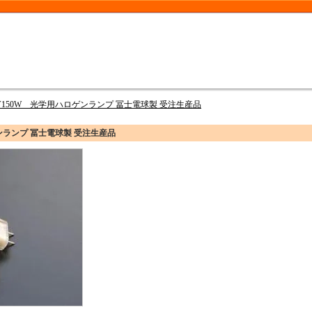
1V150W 光学用ハロゲンランプ 冨士電球製 受注生産品
ゲンランプ 冨士電球製 受注生産品