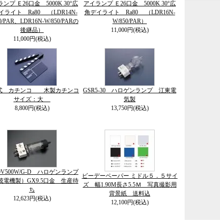
ンプ Ｅ26口金 5000K 30°広
アイランプ Ｅ26口金 5000K 30°広
イライト Ra80 （LDR14N-
角デイライト Ra80 （LDR16N-
0/PAR、LDR16N-W/850/PARの
W/850/PAR）
後継品）
11,000円(税込)
11,000円(税込)
式 カチンコ 木製カチンコ
GSR5-30 ハロゲンランプ 江東電
サイズ：大
気製
8,800円(税込)
13,750円(税込)
00V500W/G-D ハロゲンランプ
ビーデーペーパー ミドル５．５サイ
茂電機製）GX9.5口金 生産待
ズ 幅1.90M長さ5.5Ｍ 写真撮影用
ち
背景紙 送料込
12,623円(税込)
12,100円(税込)