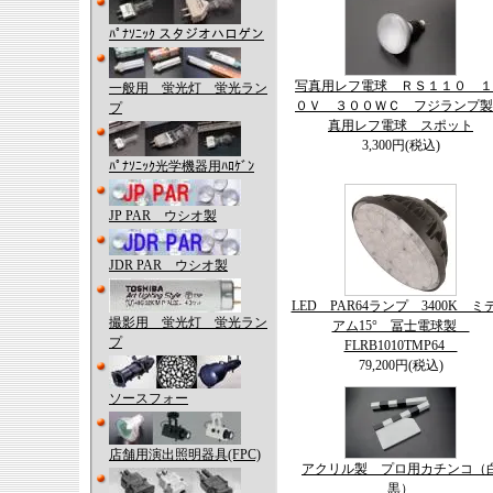
ﾊﾟﾅｿﾆｯｸ スタジオハロゲン
写真用レフ電球 ＲＳ１１０ １
一般用 蛍光灯 蛍光ラン
０Ｖ ３００ＷＣ フジランプ製
プ
真用レフ電球 スポット
3,300円(税込)
ﾊﾟﾅｿﾆｯｸ光学機器用ﾊﾛｹﾞﾝ
JP PAR ウシオ製
JDR PAR ウシオ製
LED PAR64ランプ 3400K ミ
撮影用 蛍光灯 蛍光ラン
アム15° 冨士電球製
プ
FLRB1010TMP64
79,200円(税込)
ソースフォー
店舗用演出照明器具(FPC)
アクリル製 プロ用カチンコ（
黒）