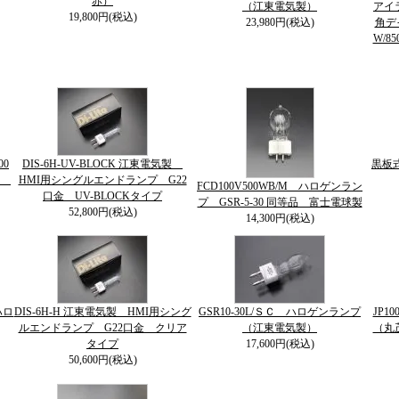
赤）
（江東電気製）
アイラ
19,800円(税込)
23,980円(税込)
角デ
W/85
00
DIS-6H-UV-BLOCK 江東電気製
黒板
球
HMI用シングルエンドランプ G22
FCD100V500WB/M ハロゲンラン
口金 UV-BLOCKタイプ
プ GSR-5-30 同等品 富士電球製
52,800円(税込)
14,300円(税込)
ハロ
DIS-6H-H 江東電気製 HMI用シング
GSR10-30L/ＳＣ ハロゲンランプ
JP1
ルエンドランプ G22口金 クリア
（江東電気製）
（丸
タイプ
17,600円(税込)
50,600円(税込)