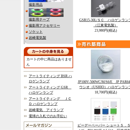
撮影用品
撮影用テープ
GSR15-30L/ＳＣ ハロゲンラン
（江東電気製）
撮影用アクセサリー
23,980円(税込)
ソケット
岩崎電気製
カートの中に商品はありませ
ん
アートライティング BSR ハ
ロゲンランプ
JP100V-500WC/M/S6/E JP PAR
ウシオ（USHIO）ハロゲンラン
アートライティング GSR
18,700円(税込)
ハロゲンランプ
アートライティング ＪＣ
Ｄ ハロゲンランプ
岩崎電気 アイランプ
電球の入札でのお手伝い
ビーデーペーパー ショート５．