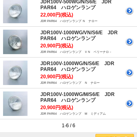
JDR100V-500WG/N/S6/E JDR
PAR64 ハロゲンランプ
22,000円(税込)
JDR PAR64 ハロゲンランプ Ｎ ナロー
JDR100V-1000WG/VN/S6/E JDR
PAR64 ハロゲンランプ
20,900円(税込)
JDR PAR64 ハロゲンランプ ＶＮ ベリーナロ－
JDR100V-1000WG/N/S6/E JDR
PAR64 ハロゲンランプ
20,900円(税込)
JDR PAR64 ハロゲンランプ Ｎ ナロー
JDR100V-1000WG/M/S6/E JDR
PAR64 ハロゲンランプ
20,900円(税込)
JDR PAR64 ハロゲンランプ Ｍ ミディアム
1-6 / 6