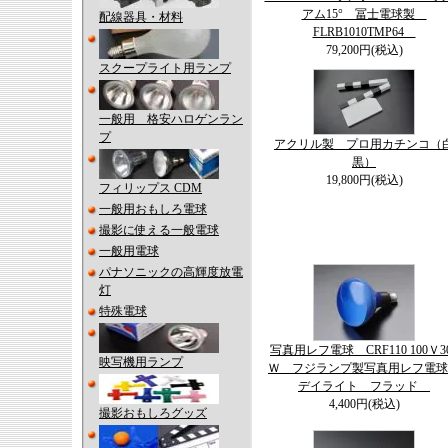
アム15° 冨士電球製
配線器具・材料
FLRB1010TMP64
79,200円(税込)
スクープライト用ランプ
一般用 格安ハロゲンラン
プ
アクリル製 プロ用カチンコ（
黒）
19,800円(税込)
フィリップス CDM
一般用おもしろ電球
撮影に使える一般電球
一般用電球
パナソニックの高輝度放電
灯
特殊電球
写真用レフ電球 CRF110 100Ｖ3
映写機用ランプ
Ｗ フジランプ製写真用レフ電
デイライト フラッド
4,400円(税込)
撮影おもしろグッズ