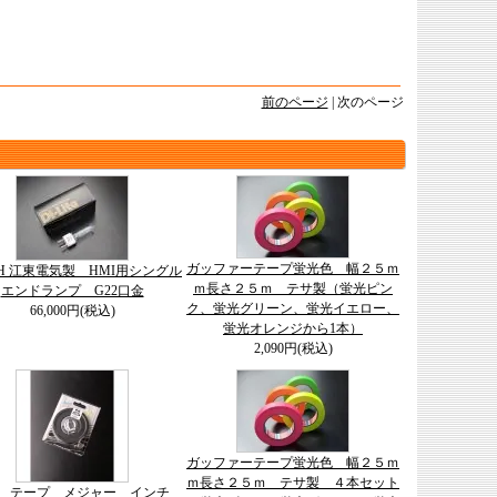
前のページ
| 次のページ
ガッファーテープ蛍光色 幅２５ｍ
-8H 江東電気製 HMI用シングル
ｍ長さ２５ｍ テサ製（蛍光ピン
エンドランプ G22口金
ク、蛍光グリーン、蛍光イエロー、
66,000円(税込)
蛍光オレンジから1本）
2,090円(税込)
ガッファーテープ蛍光色 幅２５ｍ
ｍ長さ２５ｍ テサ製 ４本セット
on テープ メジャー インチ