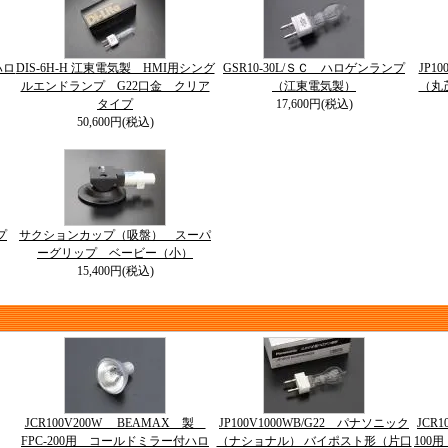
ハロ
DIS-6H-H 江東電気製 HMI用シング
GSR10-30L/ＳＣ ハロゲンランプ
JP1
ルエンドランプ G22口金 クリア
（江東電気製）
（丸
タイプ
17,600円(税込)
50,600円(税込)
プ
サクションカップ（吸盤） スーパ
ーグリップ ベービー（小）
15,400円(税込)
JCR100V200W BEAMAX 製
JP100V1000WB/G22 パナソニック
JCR
FPC-200用 コールドミラー付ハロ
（ナショナル） バイポスト形（片口
100