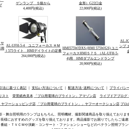
64
ゲンランプ ５個から
金形）G22口金
プ
4,400円(税込)
22,000円(税込)
AL-
５サ
AL-UFH-5-4 ユニフォーカス ＨＭ
ンプ 
HMI575W/DXS (HMI 575W/GS) ユニ
影用
Ｉ575ライト HMIデイライトの定番
フォーカスHMI５７５ （AL-UFH-5-
264,000円(税込)
4)用 HMIダブルエンドランプ
20,900円(税込)
引法に基づく表記
｜
支払い方法について
｜
配送方法･送料について
｜
プライバシ
リスト
背景紙色見本
「プロ用電球のブライトン」アマゾン店
ライブドアブログ
」ヤフーショッピング店
「プロ用電球のブライトン」」ヤフーオークション店
プロ
影・舞台照明用のランプはもちろん、照明機材、撮影関連商品を取り揃えておりま
店長様におすすめのグッズを取り揃えております。商品撮影でお困りでしたらご遠慮
ィ番組・ＴＶＣＭや演劇・コンサート・ファションショーなどのベテラン照明プラン