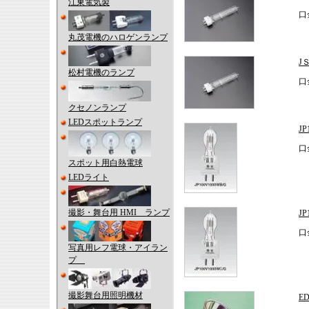
江東電気製
口
丸茂電機のハロゲンランプ
J
松村電機のランプ
口
クセノンランプ
LEDスポットランプ
J
口
スポット用白熱電球
LEDライト
撮影・舞台用 HMI ランプ
J
口
写真用レフ電球・アイラン
プ
撮影舞台用照明機材
E