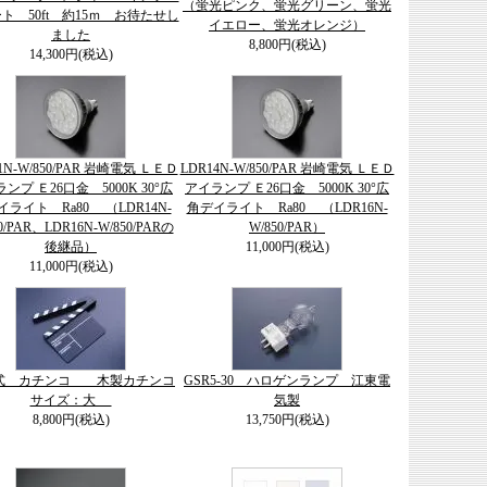
（蛍光ピンク、蛍光グリーン、蛍光
ト 50ft 約15ｍ お待たせし
イエロー、蛍光オレンジ）
ました
8,800円(税込)
14,300円(税込)
1N-W/850/PAR 岩崎電気 ＬＥＤ
LDR14N-W/850/PAR 岩崎電気 ＬＥＤ
ンプ Ｅ26口金 5000K 30°広
アイランプ Ｅ26口金 5000K 30°広
イライト Ra80 （LDR14N-
角デイライト Ra80 （LDR16N-
0/PAR、LDR16N-W/850/PARの
W/850/PAR）
後継品）
11,000円(税込)
11,000円(税込)
式 カチンコ 木製カチンコ
GSR5-30 ハロゲンランプ 江東電
サイズ：大
気製
8,800円(税込)
13,750円(税込)