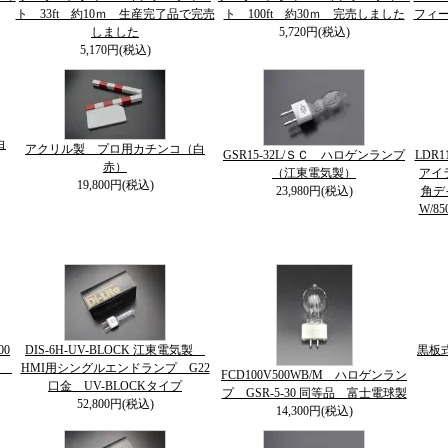
ト 33ft 約10ｍ 生産完了品で完売
ト 100ft 約30ｍ 完売しました
フィー
しました
5,720円(税込)
5,170円(税込)
白
アクリル製 プロ用カチンコ（白
GSR15-32L/ＳＣ ハロゲンランプ
LDR1
赤）
（江東電気製）
アイラ
19,800円(税込)
23,980円(税込)
角デ
W/85
00
DIS-6H-UV-BLOCK 江東電気製
黒板
球
HMI用シングルエンドランプ G22
FCD100V500WB/M ハロゲンラン
口金 UV-BLOCKタイプ
プ GSR-5-30 同等品 富士電球製
52,800円(税込)
14,300円(税込)