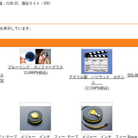
金：GZ6.35、適合ライト：ITO
品を表示しています。
ブルーリング・ガッファーグラス
22,000円(税込)
０
DIS
アクリル製 ハリウッド カチン
写
コ
22,550円(税込)
ディ
テープ メジャー インチ フィー
テープ メジャー インチ フィー
Kes