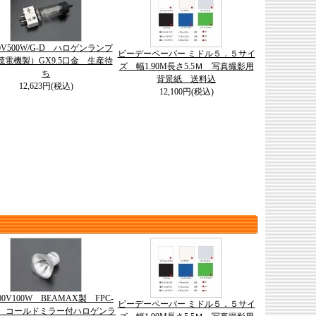
00V500W/G-D ハロゲンランプ
ビーデーペーパー ミドル５．５サイ
茂電機製）GX9.5口金 生産待
ズ 幅1.90M長さ5.5Ｍ 写真撮影用
ち
背景紙 送料込
12,623円(税込)
12,100円(税込)
100V100W BEAMAX製 FPC-
ビーデーペーパー ミドル５．５サイ
用 コールドミラー付ハロゲンラ