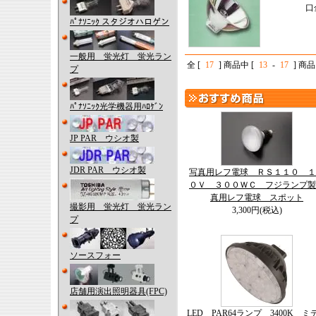
口
ﾊﾟﾅｿﾆｯｸ スタジオハロゲン
一般用 蛍光灯 蛍光ラン
全 [
17
] 商品中 [
13
-
17
] 商
プ
ﾊﾟﾅｿﾆｯｸ光学機器用ﾊﾛｹﾞﾝ
JP PAR ウシオ製
JDR PAR ウシオ製
写真用レフ電球 ＲＳ１１０ １
０Ｖ ３００ＷＣ フジランプ製
真用レフ電球 スポット
撮影用 蛍光灯 蛍光ラン
3,300円(税込)
プ
ソースフォー
店舗用演出照明器具(FPC)
LED PAR64ランプ 3400K ミ