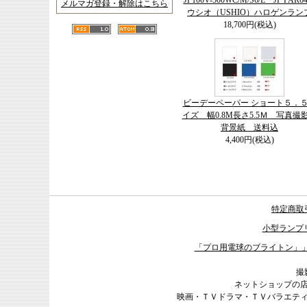
JP100V-500WC/M/S6/E JP PAR
メルマガ登録・解除はこちら
ウシオ（USHIO）ハロゲンラン
18,700円(税込)
ビーデーペーパー ショート５．
イズ 幅0.8M長さ5.5Ｍ 写真撮
背景紙 送料込
4,400円(税込)
特定商取
小型ランプ
「プロ用電球のブライトン」
撮
ネットショップの
映画・ＴＶドラマ・ＴＶバラエテ