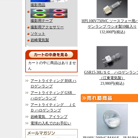
撮影用品
撮影用テープ
HPL100V750WC ソースフォー用
ゲンランプ ウシオ製10個入り
撮影用アクセサリー
132,000円(税込)
ソケット
岩崎電気製
カートの中に商品はありませ
ん
GSR15-30L/ＳＣ ハロゲンラン
（江東電気製）
アートライティング BSR ハ
23,980円(税込)
ロゲンランプ
アートライティング GSR
ハロゲンランプ
アートライティング ＪＣ
Ｄ ハロゲンランプ
岩崎電気 アイランプ
電球の入札でのお手伝い