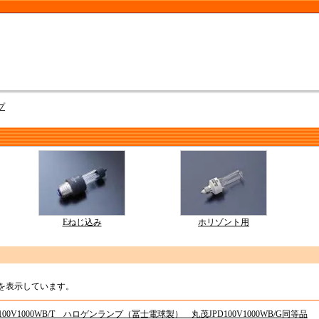
プ
Eねじ込み
ホリゾント用
品を表示しています。
S100V1000WB/T ハロゲンランプ（冨士電球製） 丸茂JPD100V1000WB/G同等品