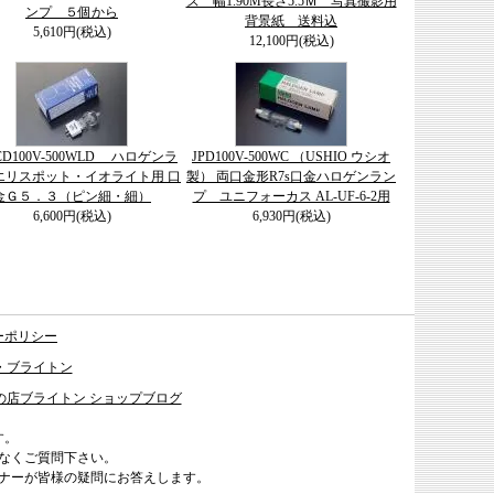
ズ 幅1.90M長さ5.5Ｍ 写真撮影用
ンプ ５個から
背景紙 送料込
5,610円(税込)
12,100円(税込)
JCD100V-500WLD ハロゲンラ
JPD100V-500WC （USHIO ウシオ
エリスポット・イオライト用 口
製） 両口金形R7s口金ハロゲンラン
金Ｇ５．３（ピン細・細）
プ ユニフォーカス AL-UF-6-2用
6,600円(税込)
6,930円(税込)
ーポリシー
・ブライトン
の店ブライトン ショップブログ
す。
なくご質問下さい。
ナーが皆様の疑問にお答えします。