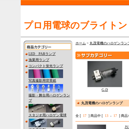
プロ用電球のブライトン
ホーム
>
丸茂電機のハロゲンラン
LED PARランプ
漁業用ランプ
コンパクト蛍光ランプ
写真撮影用背景紙
G-D
撮影・舞台用ハロゲンラン
プ
丸茂電機のハロゲンランプ
スタジオ用ハロゲン電球
全 [
17
] 商品中 [
13
-
17
] 商
J