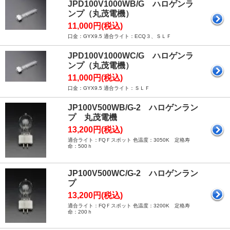
JPD100V1000WB/G ハロゲンラ
ンプ（丸茂電機）
11,000円(税込)
口金：GYX9.5 適合ライト：ECQ３、ＳＬＦ
JPD100V1000WC/G ハロゲンラ
ンプ（丸茂電機）
11,000円(税込)
口金：GYX9.5 適合ライト：ＳＬＦ
JP100V500WB/G-2 ハロゲンラン
プ 丸茂電機
13,200円(税込)
適合ライト：FQＦスポット 色温度：3050K 定格寿
命：500ｈ
JP100V500WC/G-2 ハロゲンラン
プ
13,200円(税込)
適合ライト：FQＦスポット 色温度：3200K 定格寿
命：200ｈ