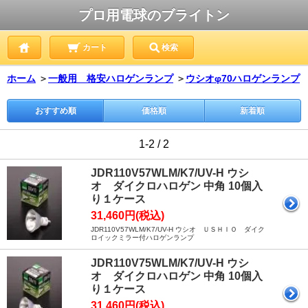
プロ用電球のブライトン
カート
検索
ホーム
＞
一般用 格安ハロゲンランプ
＞
ウシオφ70ハロゲンランプ
おすすめ順
価格順
新着順
1-2 / 2
JDR110V57WLM/K7/UV-H ウシ
オ ダイクロハロゲン 中角 10個入
り１ケース
31,460円(税込)
JDR110V57WLM/K7/UV-H ウシオ ＵＳＨＩＯ ダイク
ロイックミラー付ハロゲンランプ
JDR110V75WLM/K7/UV-H ウシ
オ ダイクロハロゲン 中角 10個入
り１ケース
31,460円(税込)