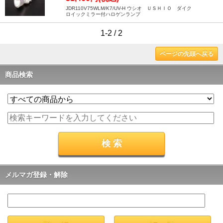
JDR110V75WLM/K7/UV-H ウシオ ＵＳＨＩＯ ダイク
ロイックミラー付ハロゲンランプ
1-2 / 2
ページの先頭へ戻る
商品検索
メルマガ登録・解除