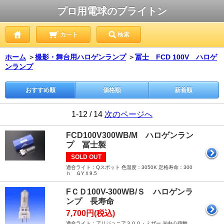
プロ用電球のブライトン
カート
検索
ホーム
＞
撮影・舞台用ハロゲンランプ
＞
冨士 FCD 100V ハロゲ
ンランプ
おすすめ順
価格順
新着順
1-12 / 14
次のページへ
FCD100V300WB/M ハロゲンラン
プ 冨士製
SOLD OUT
適合ライト：Qスポット 色温度：3050K 定格寿命：300
ｈ ＧYＸ9.5
FＣＤ100V-300WB/Ｓ ハロゲンラ
ンプ 長寿命
7,700円(税込)
適合ライト：アリジュニア３００・ミザー 光中心距離