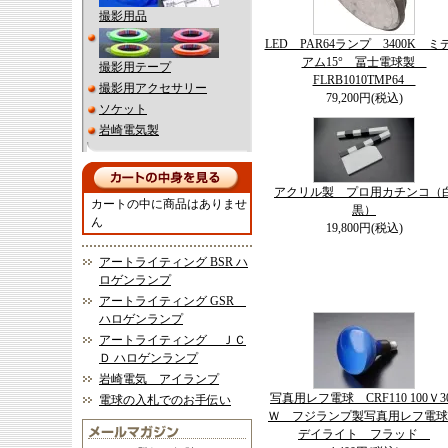
撮影用品
LED PAR64ランプ 3400K ミ
アム15° 冨士電球製
撮影用テープ
FLRB1010TMP64
撮影用アクセサリー
79,200円(税込)
ソケット
岩崎電気製
アクリル製 プロ用カチンコ（
カートの中に商品はありませ
黒）
ん
19,800円(税込)
アートライティング BSR ハ
ロゲンランプ
アートライティング GSR
ハロゲンランプ
アートライティング ＪＣ
Ｄ ハロゲンランプ
岩崎電気 アイランプ
写真用レフ電球 CRF110 100Ｖ3
電球の入札でのお手伝い
Ｗ フジランプ製写真用レフ電
デイライト フラッド