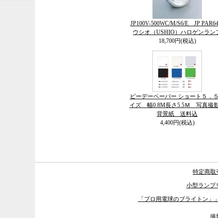
JP100V-500WC/M/S6/E JP PAR
ウシオ（USHIO）ハロゲンラン
18,700円(税込)
ビーデーペーパー ショート５．
イズ 幅0.8M長さ5.5Ｍ 写真撮
背景紙 送料込
4,400円(税込)
特定商取
小型ランプ
「プロ用電球のブライトン」
撮