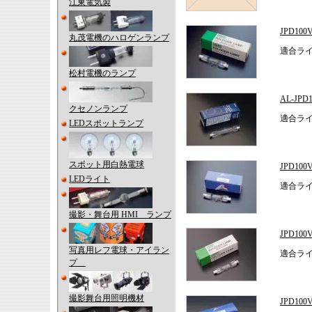
江東電気製
JPD10
丸茂電機のハロゲンランプ
適合ライ
松村電機のランプ
AL-JP
クセノンランプ
適合ライ
LEDスポットランプ
スポット用白熱電球
JPD1
LEDライト
適合ライ
撮影・舞台用 HMI ランプ
JPD10
写真用レフ電球・アイラン
適合ライ
プ
撮影舞台用照明機材
JPD1