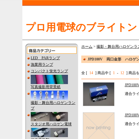
プロ用電球のブライトン
ホーム
>
撮影・舞台用ハロゲンラ
LED PARランプ
JPD100V 両口金形 ハロゲ
漁業用ランプ
コンパクト蛍光ランプ
全 [
14
] 商品中 [
1
-
12
] 商
JPD1
写真撮影用背景紙
適合ライ
撮影・舞台用ハロゲンラン
プ
JPD1
適合ライ
スタジオ用ハロゲン電球