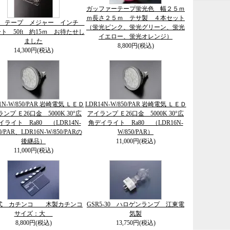
ガッファーテープ蛍光色 幅２５ｍ
ｍ長さ２５ｍ テサ製 ４本セット
on テープ メジャー インチ
（蛍光ピンク、蛍光グリーン、蛍光
ト 50ft 約15ｍ お待たせし
イエロー、蛍光オレンジ）
ました
8,800円(税込)
14,300円(税込)
1N-W/850/PAR 岩崎電気 ＬＥＤ
LDR14N-W/850/PAR 岩崎電気 ＬＥＤ
ンプ Ｅ26口金 5000K 30°広
アイランプ Ｅ26口金 5000K 30°広
イライト Ra80 （LDR14N-
角デイライト Ra80 （LDR16N-
0/PAR、LDR16N-W/850/PARの
W/850/PAR）
後継品）
11,000円(税込)
11,000円(税込)
式 カチンコ 木製カチンコ
GSR5-30 ハロゲンランプ 江東電
サイズ：大
気製
8,800円(税込)
13,750円(税込)