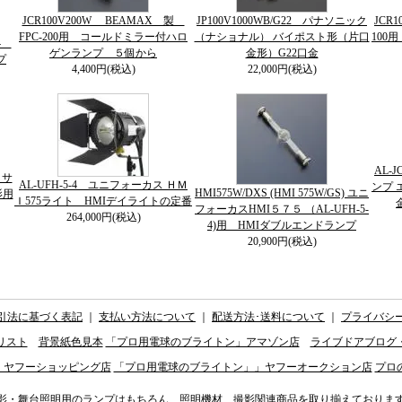
JCR100V200W BEAMAX 製
JP100V1000WB/G22 パナソニック
JCR
FPC-200用 コールドミラー付ハロ
（ナショナル） バイポスト形（片口
100
64
ゲンランプ ５個から
金形）G22口金
プ
4,400円(税込)
22,000円(税込)
AL-
５サ
AL-UFH-5-4 ユニフォーカス ＨＭ
ンプ 
HMI575W/DXS (HMI 575W/GS) ユニ
影用
Ｉ575ライト HMIデイライトの定番
フォーカスHMI５７５ （AL-UFH-5-
264,000円(税込)
4)用 HMIダブルエンドランプ
20,900円(税込)
引法に基づく表記
｜
支払い方法について
｜
配送方法･送料について
｜
プライバシ
リスト
背景紙色見本
「プロ用電球のブライトン」アマゾン店
ライブドアブログ
」ヤフーショッピング店
「プロ用電球のブライトン」」ヤフーオークション店
プロ
影・舞台照明用のランプはもちろん、照明機材、撮影関連商品を取り揃えておりま