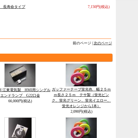
ンプ 長寿命タイプ
7,150円(税込)
前のページ |
次のページ
ガッファーテープ蛍光色 幅２５ｍ
-8H 江東電気製 HMI用シングル
ｍ長さ２５ｍ テサ製（蛍光ピン
エンドランプ G22口金
ク、蛍光グリーン、蛍光イエロー、
66,000円(税込)
蛍光オレンジから1本）
2,090円(税込)