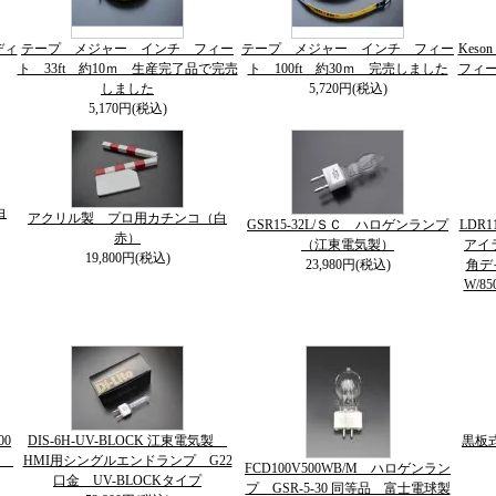
ディ
テープ メジャー インチ フィー
テープ メジャー インチ フィー
Kes
ト 33ft 約10ｍ 生産完了品で完売
ト 100ft 約30ｍ 完売しました
フィー
しました
5,720円(税込)
5,170円(税込)
白
アクリル製 プロ用カチンコ（白
GSR15-32L/ＳＣ ハロゲンランプ
LDR1
赤）
（江東電気製）
アイラ
19,800円(税込)
23,980円(税込)
角デ
W/85
00
DIS-6H-UV-BLOCK 江東電気製
黒板
球
HMI用シングルエンドランプ G22
FCD100V500WB/M ハロゲンラン
口金 UV-BLOCKタイプ
プ GSR-5-30 同等品 富士電球製