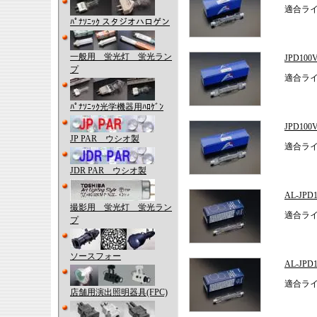
適合ラ
ﾊﾟﾅｿﾆｯｸ スタジオハロゲン
一般用 蛍光灯 蛍光ラン
JPD10
プ
適合ライ
ﾊﾟﾅｿﾆｯｸ光学機器用ﾊﾛｹﾞﾝ
JPD10
JP PAR ウシオ製
適合ライ
JDR PAR ウシオ製
AL-JP
撮影用 蛍光灯 蛍光ラン
適合ライ
プ
ソースフォー
AL-J
適合ラ
店舗用演出照明器具(FPC)