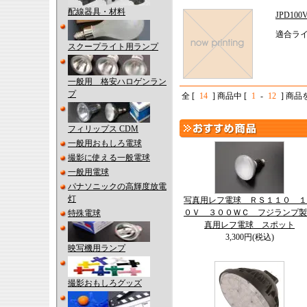
配線器具・材料
JPD1
適合ライ
スクープライト用ランプ
一般用 格安ハロゲンラン
プ
全 [
14
] 商品中 [
1
-
12
] 商
フィリップス CDM
一般用おもしろ電球
撮影に使える一般電球
一般用電球
パナソニックの高輝度放電
灯
写真用レフ電球 ＲＳ１１０ １
０Ｖ ３００ＷＣ フジランプ製
特殊電球
真用レフ電球 スポット
3,300円(税込)
映写機用ランプ
撮影おもしろグッズ