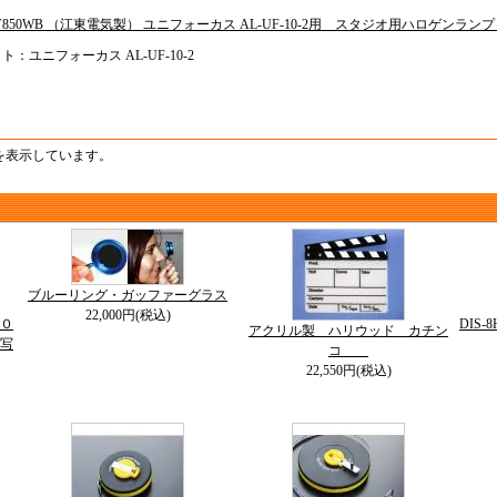
00V850WB （江東電気製） ユニフォーカス AL-UF-10-2用 スタジオ用ハロゲンラ
ト：ユニフォーカス AL-UF-10-2
品を表示しています。
ブルーリング・ガッファーグラス
22,000円(税込)
０
DIS
アクリル製 ハリウッド カチン
写
コ
22,550円(税込)