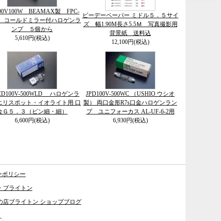
100V100W BEAMAX製 FPC-
ビーデーペーパー ミドル５．５サイ
用 コールドミラー付ハロゲンラ
ズ 幅1.90M長さ5.5Ｍ 写真撮影用
ンプ ５個から
背景紙 送料込
5,610円(税込)
12,100円(税込)
JCD100V-500WLD ハロゲンラ
JPD100V-500WC （USHIO ウシオ
エリスポット・イオライト用 口
製） 両口金形R7s口金ハロゲンラン
金Ｇ５．３（ピン細・細）
プ ユニフォーカス AL-UF-6-2用
6,600円(税込)
6,930円(税込)
ーポリシー
・ブライトン
の店ブライトン ショップブログ
す。