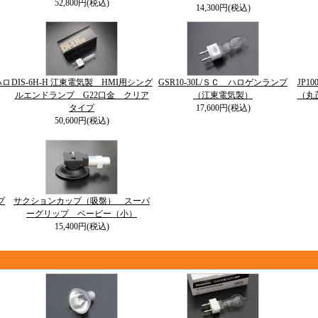
52,800円(税込)
14,300円(税込)
ハロ
DIS-6H-H 江東電気製 HMI用シング
GSR10-30L/ＳＣ ハロゲンランプ
JP1
ルエンドランプ G22口金 クリア
（江東電気製）
（丸
タイプ
17,600円(税込)
50,600円(税込)
プ
サクションカップ（吸盤） スーパ
ーグリップ ベービー（小）
15,400円(税込)