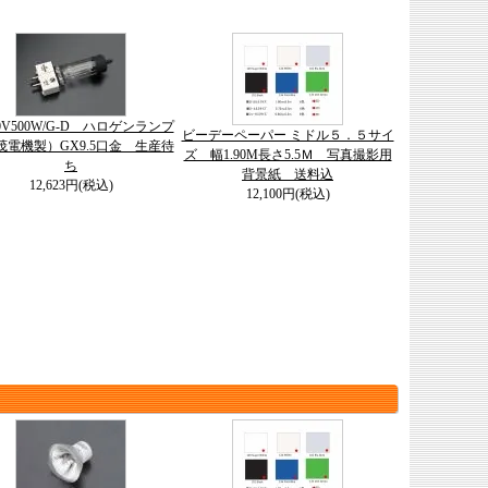
00V500W/G-D ハロゲンランプ
ビーデーペーパー ミドル５．５サイ
茂電機製）GX9.5口金 生産待
ズ 幅1.90M長さ5.5Ｍ 写真撮影用
ち
背景紙 送料込
12,623円(税込)
12,100円(税込)