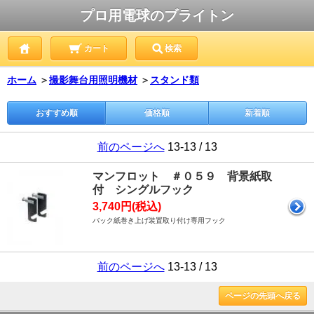
プロ用電球のブライトン
カート
検索
ホーム
＞
撮影舞台用照明機材
＞
スタンド類
おすすめ順
価格順
新着順
前のページへ
13-13 / 13
マンフロット ＃０５９ 背景紙取
付 シングルフック
3,740円(税込)
バック紙巻き上げ装置取り付け専用フック
前のページへ
13-13 / 13
ページの先頭へ戻る