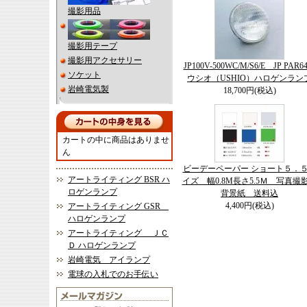
撮影用品
撮影用テープ
撮影用アクセサリー
JP100V-500WC/M/S6/E JP PAR
ソケット
ウシオ（USHIO）ハロゲンラン
岩崎電気製
18,700円(税込)
カートの中に商品はありませ
ん
ビーデーペーパー ショート５．
アートライティング BSR ハ
イズ 幅0.8M長さ5.5Ｍ 写真撮
ロゲンランプ
背景紙 送料込
4,400円(税込)
アートライティング GSR
ハロゲンランプ
アートライティング ＪＣ
Ｄ ハロゲンランプ
岩崎電気 アイランプ
電球の入札でのお手伝い