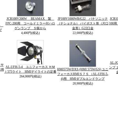
JCR100V200W BEAMAX 製
JP100V1000WB/G22 パナソニック
JCR
FPC-200用 コールドミラー付ハロ
（ナショナル） バイポスト形（片口
100
64
ゲンランプ ５個から
金形）G22口金
プ
4,400円(税込)
22,000円(税込)
AL-
５サ
AL-UFH-5-4 ユニフォーカス ＨＭ
ンプ 
HMI575W/DXS (HMI 575W/GS) ユニ
影用
Ｉ575ライト HMIデイライトの定番
フォーカスHMI５７５ （AL-UFH-5-
264,000円(税込)
4)用 HMIダブルエンドランプ
20,900円(税込)