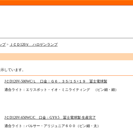
ンプ
>
ＪＣＤ120Ｖ ハロゲンランプ
を表示しています。
JＣD120V-500WC/Ｌ 口金：Ｇ６．３５/１５×１９ 冨士電球製
適合ライト：エリスポット・イオ・ミニライティング （ピン細・細）
JＣD120V-650WC/C 口金：GY9.5 冨士電球製 生産完了
適合ライト：パルサー・アリジュニア６００（ピン細・太）