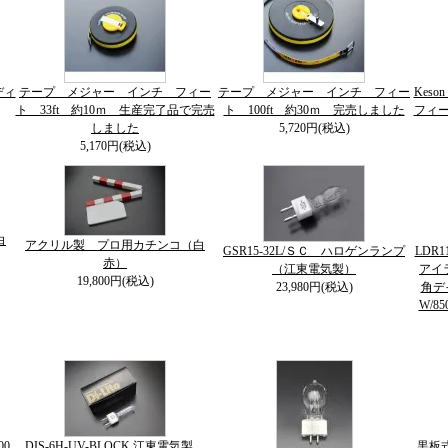
ディ
テープ メジャー インチ フィー
テープ メジャー インチ フィー
Kes
ト 33ft 約10ｍ 生産完了品で完売
ト 100ft 約30ｍ 完売しました
フィー
しました
5,720円(税込)
5,170円(税込)
白
アクリル製 プロ用カチンコ（白
GSR15-32L/ＳＣ ハロゲンランプ
LDR1
赤）
（江東電気製）
アイラ
19,800円(税込)
23,980円(税込)
角デ
W/85
00
DIS-6H-UV-BLOCK 江東電気製
黒板