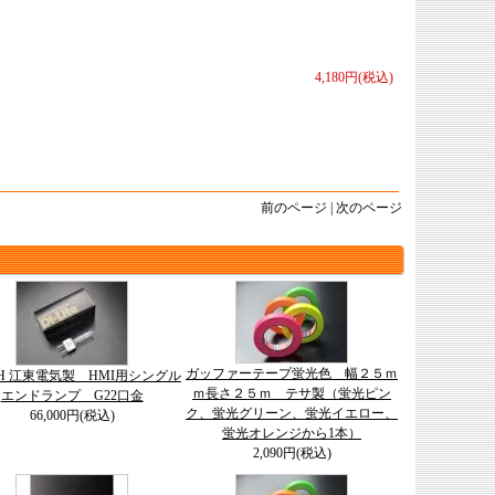
4,180円(税込)
前のページ | 次のページ
ガッファーテープ蛍光色 幅２５ｍ
-8H 江東電気製 HMI用シングル
ｍ長さ２５ｍ テサ製（蛍光ピン
エンドランプ G22口金
ク、蛍光グリーン、蛍光イエロー、
66,000円(税込)
蛍光オレンジから1本）
2,090円(税込)