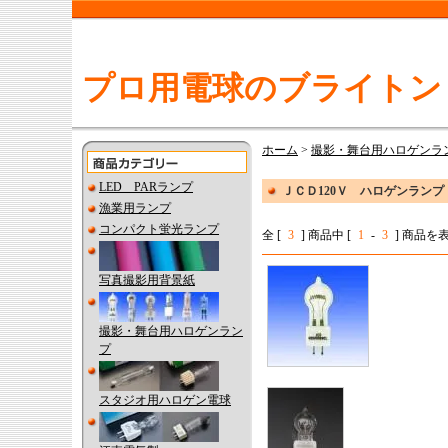
プロ用電球のブライトン
ホーム
>
撮影・舞台用ハロゲンラ
LED PARランプ
ＪＣＤ120Ｖ ハロゲンランプ
漁業用ランプ
コンパクト蛍光ランプ
全 [
3
] 商品中 [
1
-
3
] 商品
写真撮影用背景紙
撮影・舞台用ハロゲンラン
プ
スタジオ用ハロゲン電球