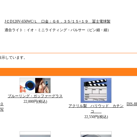
JＣD120V-650WC/Ｌ 口金：Ｇ６．３５/１５×１９ 冨士電球製
適合ライト：イオ・ミニライティング・パルサー（ピン細・細）
を表示しています。
ブルーリング・ガッファーグラス
22,000円(税込)
０
DIS
アクリル製 ハリウッド カチン
写
コ
22,550円(税込)