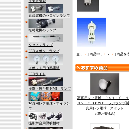
江東電気製
丸茂電機のハロゲンランプ
松村電機のランプ
クセノンランプ
LEDスポットランプ
全 [
3
] 商品中 [
1
-
3
] 商品
スポット用白熱電球
LEDライト
撮影・舞台用 HMI ランプ
写真用レフ電球 ＲＳ１１０ １
０Ｖ ３００ＷＣ フジランプ製
写真用レフ電球・アイラン
真用レフ電球 スポット
プ
3,300円(税込)
撮影舞台用照明機材