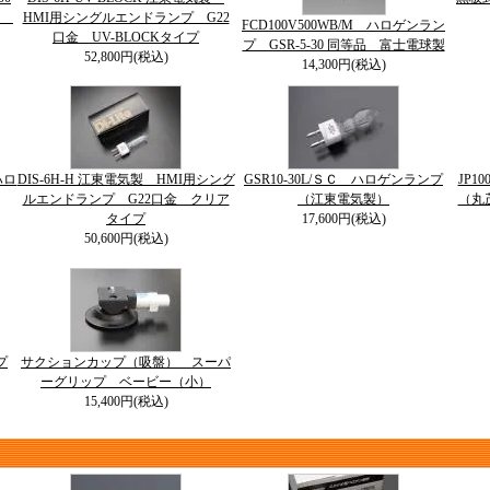
球
HMI用シングルエンドランプ G22
FCD100V500WB/M ハロゲンラン
口金 UV-BLOCKタイプ
プ GSR-5-30 同等品 富士電球製
52,800円(税込)
14,300円(税込)
ハロ
DIS-6H-H 江東電気製 HMI用シング
GSR10-30L/ＳＣ ハロゲンランプ
JP1
ルエンドランプ G22口金 クリア
（江東電気製）
（丸
タイプ
17,600円(税込)
50,600円(税込)
プ
サクションカップ（吸盤） スーパ
ーグリップ ベービー（小）
15,400円(税込)