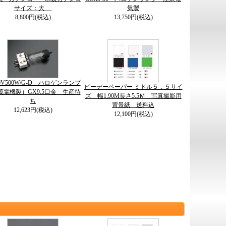
サイズ：大
気製
8,800円(税込)
13,750円(税込)
00V500W/G-D ハロゲンランプ
ビーデーペーパー ミドル５．５サイ
茂電機製）GX9.5口金 生産待
ズ 幅1.90M長さ5.5Ｍ 写真撮影用
ち
背景紙 送料込
12,623円(税込)
12,100円(税込)