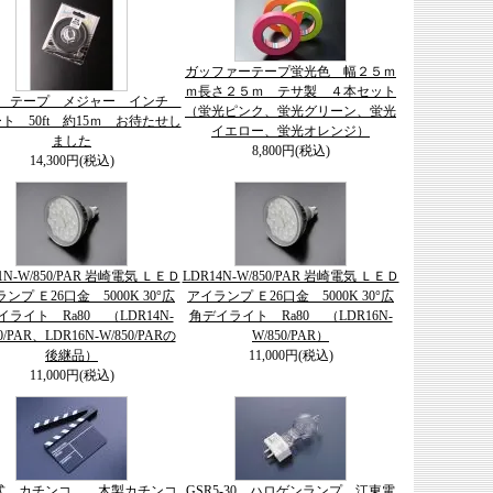
ガッファーテープ蛍光色 幅２５ｍ
ｍ長さ２５ｍ テサ製 ４本セット
on テープ メジャー インチ
（蛍光ピンク、蛍光グリーン、蛍光
ト 50ft 約15ｍ お待たせし
イエロー、蛍光オレンジ）
ました
8,800円(税込)
14,300円(税込)
1N-W/850/PAR 岩崎電気 ＬＥＤ
LDR14N-W/850/PAR 岩崎電気 ＬＥＤ
ンプ Ｅ26口金 5000K 30°広
アイランプ Ｅ26口金 5000K 30°広
イライト Ra80 （LDR14N-
角デイライト Ra80 （LDR16N-
0/PAR、LDR16N-W/850/PARの
W/850/PAR）
後継品）
11,000円(税込)
11,000円(税込)
式 カチンコ 木製カチンコ
GSR5-30 ハロゲンランプ 江東電