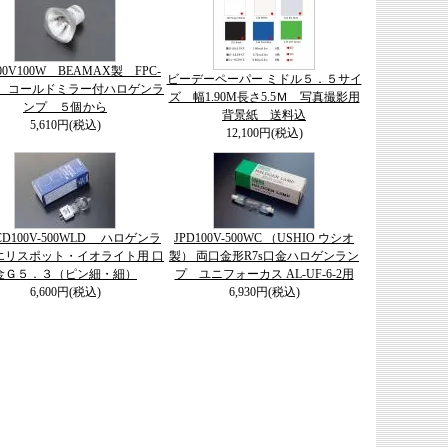
100V100W BEAMAX製 FPC-
ビーデーペーパー ミドル５．５サイ
用 コールドミラー付ハロゲンラ
ズ 幅1.90M長さ5.5Ｍ 写真撮影用
ンプ ５個から
背景紙 送料込
5,610円(税込)
12,100円(税込)
JCD100V-500WLD ハロゲンラ
JPD100V-500WC （USHIO ウシオ
エリスポット・イオライト用 口
製） 両口金形R7s口金ハロゲンラン
金Ｇ５．３（ピン細・細）
プ ユニフォーカス AL-UF-6-2用
6,600円(税込)
6,930円(税込)