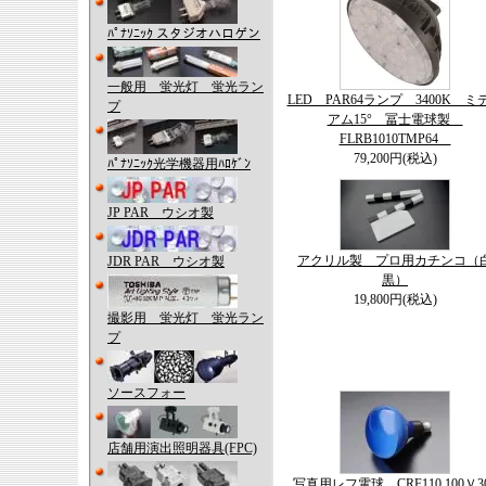
ﾊﾟﾅｿﾆｯｸ スタジオハロゲン
一般用 蛍光灯 蛍光ラン
LED PAR64ランプ 3400K ミ
プ
アム15° 冨士電球製
FLRB1010TMP64
79,200円(税込)
ﾊﾟﾅｿﾆｯｸ光学機器用ﾊﾛｹﾞﾝ
JP PAR ウシオ製
アクリル製 プロ用カチンコ（
JDR PAR ウシオ製
黒）
19,800円(税込)
撮影用 蛍光灯 蛍光ラン
プ
ソースフォー
店舗用演出照明器具(FPC)
写真用レフ電球 CRF110 100Ｖ3