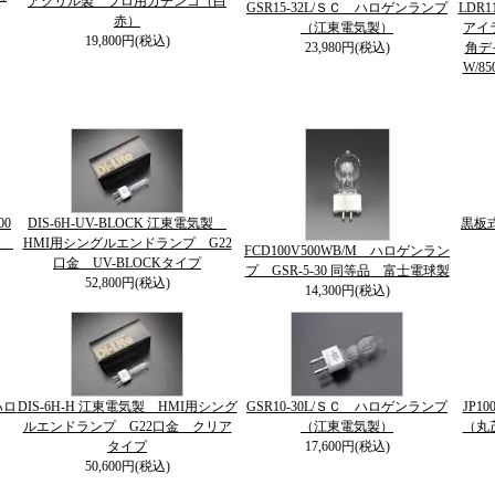
アクリル製 プロ用カチンコ（白
GSR15-32L/ＳＣ ハロゲンランプ
LDR1
赤）
（江東電気製）
アイラ
19,800円(税込)
23,980円(税込)
角デ
W/85
00
DIS-6H-UV-BLOCK 江東電気製
黒板
球
HMI用シングルエンドランプ G22
FCD100V500WB/M ハロゲンラン
口金 UV-BLOCKタイプ
プ GSR-5-30 同等品 富士電球製
52,800円(税込)
14,300円(税込)
ハロ
DIS-6H-H 江東電気製 HMI用シング
GSR10-30L/ＳＣ ハロゲンランプ
JP1
ルエンドランプ G22口金 クリア
（江東電気製）
（丸
タイプ
17,600円(税込)
50,600円(税込)