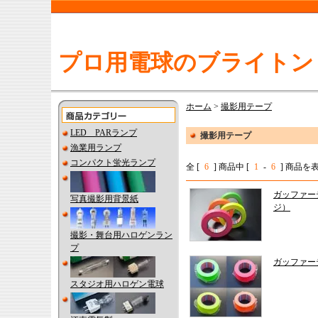
プロ用電球のブライトン
ホーム
>
撮影用テープ
LED PARランプ
撮影用テープ
漁業用ランプ
コンパクト蛍光ランプ
全 [
6
] 商品中 [
1
-
6
] 商品
ガッファー
写真撮影用背景紙
ジ）
撮影・舞台用ハロゲンラン
プ
ガッファー
スタジオ用ハロゲン電球