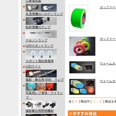
江東電気製
ガッファー
丸茂電機のハロゲンランプ
松村電機のランプ
ガッファー
クセノンランプ
LEDスポットランプ
スポット用白熱電球
ウォームカ
LEDライト
撮影・舞台用 HMI ランプ
ウォームカ
写真用レフ電球・アイラン
プ
全 [
6
] 商品中 [
1
-
6
] 商品
撮影舞台用照明機材