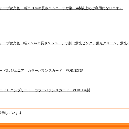
テープ蛍光色 幅５０ｍｍ長さ２５ｍ テサ製（4本以上のご利用になります）
テープ蛍光色 幅２５ｍｍ長さ２５ｍ テサ製（蛍光ピンク、蛍光グリーン、蛍光
ード3.0ジュニア カラーバランスカード VORTEX製
ード3.0コンプリート カラーバランスカード VORTEX製
を表示しています。