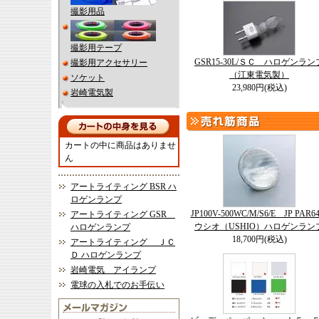
撮影用品
撮影用テープ
GSR15-30L/ＳＣ ハロゲンラン
撮影用アクセサリー
（江東電気製）
ソケット
23,980円(税込)
岩崎電気製
カートの中に商品はありませ
ん
アートライティング BSR ハ
ロゲンランプ
JP100V-500WC/M/S6/E JP PAR
アートライティング GSR
ウシオ（USHIO）ハロゲンラン
ハロゲンランプ
18,700円(税込)
アートライティング ＪＣ
Ｄ ハロゲンランプ
岩崎電気 アイランプ
電球の入札でのお手伝い