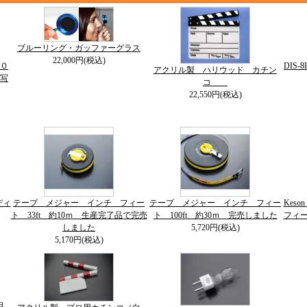
ブルーリング・ガッファーグラス
22,000円(税込)
０
DIS
アクリル製 ハリウッド カチン
写
コ
22,550円(税込)
ディ
テープ メジャー インチ フィー
テープ メジャー インチ フィー
Kes
ト 33ft 約10ｍ 生産完了品で完売
ト 100ft 約30ｍ 完売しました
フィー
しました
5,720円(税込)
5,170円(税込)
白