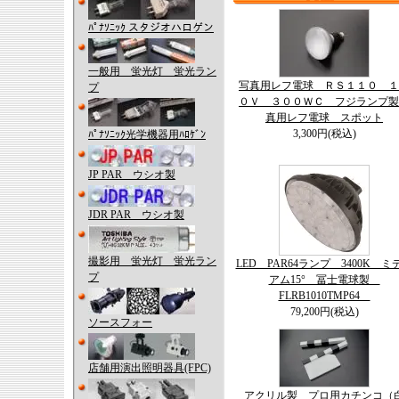
ﾊﾟﾅｿﾆｯｸ スタジオハロゲン
一般用 蛍光灯 蛍光ラン
写真用レフ電球 ＲＳ１１０ １
プ
０Ｖ ３００ＷＣ フジランプ製
真用レフ電球 スポット
3,300円(税込)
ﾊﾟﾅｿﾆｯｸ光学機器用ﾊﾛｹﾞﾝ
JP PAR ウシオ製
JDR PAR ウシオ製
撮影用 蛍光灯 蛍光ラン
LED PAR64ランプ 3400K ミ
プ
アム15° 冨士電球製
FLRB1010TMP64
79,200円(税込)
ソースフォー
店舗用演出照明器具(FPC)
アクリル製 プロ用カチンコ（