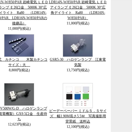
1N-W/850/PAR 岩崎電気 ＬＥＤ
LDR14N-W/850/PAR 岩崎電気 ＬＥＤ
ンプ Ｅ26口金 5000K 30°広
アイランプ Ｅ26口金 5000K 30°広
イライト Ra80 （LDR14N-
角デイライト Ra80 （LDR16N-
0/PAR、LDR16N-W/850/PARの
W/850/PAR）
後継品）
11,000円(税込)
11,000円(税込)
式 カチンコ 木製カチンコ
GSR5-30 ハロゲンランプ 江東電
サイズ：大
気製
8,800円(税込)
13,750円(税込)
00V500W/G-D ハロゲンランプ
ビーデーペーパー ミドル５．５サイ
茂電機製）GX9.5口金 生産待
ズ 幅1.90M長さ5.5Ｍ 写真撮影用
ち
背景紙 送料込
12,623円(税込)
12,100円(税込)