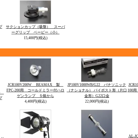
プ
サクションカップ（吸盤） スーパ
ーグリップ ベービー（小）
15,400円(税込)
JCR100V200W BEAMAX 製
JP100V1000WB/G22 パナソニック
JCR
FPC-200用 コールドミラー付ハロ
（ナショナル） バイポスト形（片口
100
64
ゲンランプ ５個から
金形）G22口金
プ
4,400円(税込)
22,000円(税込)
AL-