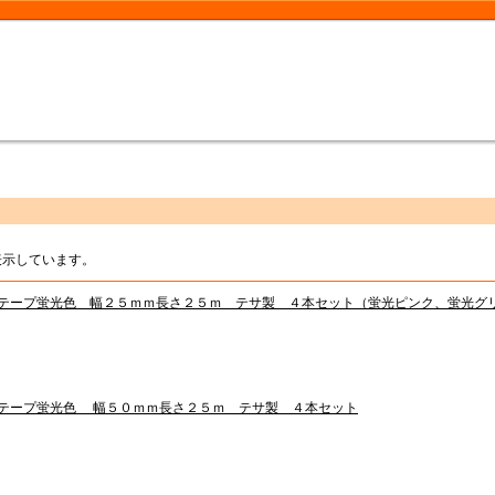
を表示しています。
テープ蛍光色 幅２５ｍｍ長さ２５ｍ テサ製 ４本セット（蛍光ピンク、蛍光グ
テープ蛍光色 幅５０ｍｍ長さ２５ｍ テサ製 ４本セット