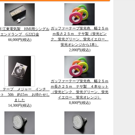
ガッファーテープ蛍光色 幅２５ｍ
-8H 江東電気製 HMI用シングル
ｍ長さ２５ｍ テサ製（蛍光ピン
エンドランプ G22口金
ク、蛍光グリーン、蛍光イエロー、
66,000円(税込)
蛍光オレンジから1本）
2,090円(税込)
ガッファーテープ蛍光色 幅２５ｍ
ｍ長さ２５ｍ テサ製 ４本セット
on テープ メジャー インチ
（蛍光ピンク、蛍光グリーン、蛍光
ト 50ft 約15ｍ お待たせし
イエロー、蛍光オレンジ）
ました
8,800円(税込)
14,300円(税込)