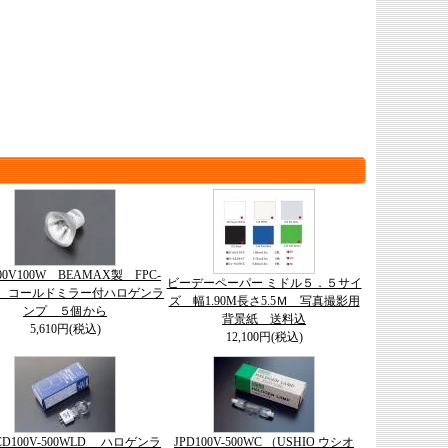
100V100W BEAMAX製 FPC-
ビーデーペーパー ミドル５．５サイ
用 コールドミラー付ハロゲンラ
ズ 幅1.90M長さ5.5Ｍ 写真撮影用
ンプ ５個から
背景紙 送料込
5,610円(税込)
12,100円(税込)
JCD100V-500WLD ハロゲンラ
JPD100V-500WC （USHIO ウシオ