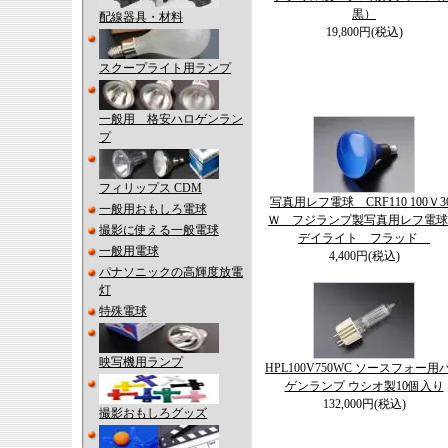
黒）
配線器具・材料
19,800円(税込)
スクープライト用ランプ
一般用 格安ハロゲンラン
プ
フィリップス CDM
写真用レフ電球 CRF110 100Ｖ3
一般用おもしろ電球
Ｗ フジランプ製写真用レフ電
撮影に使える一般電球
デイライト フラッド
一般用電球
4,400円(税込)
パナソニックの高輝度放電
灯
特殊電球
映写機用ランプ
HPL100V750WC ソースフォー用
ゲンランプ ウシオ製10個入り
132,000円(税込)
撮影おもしろグッズ